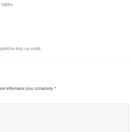
á žabka
jdelšími listy na světě
né informace jsou označeny
*