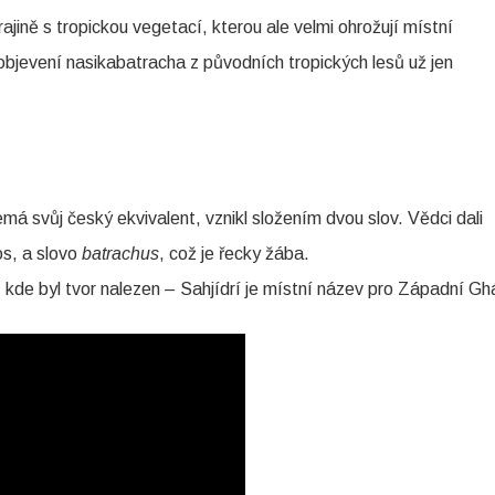
rajině s tropickou vegetací, kterou ale velmi ohrožují místní
bjevení nasikabatracha z původních tropických lesů už jen
á svůj český ekvivalent, vznikl složením dvou slov. Vědci dali
os, a slovo
batrachus
, což je řecky žába.
kde byl tvor nalezen – Sahjídrí je místní název pro Západní Gh