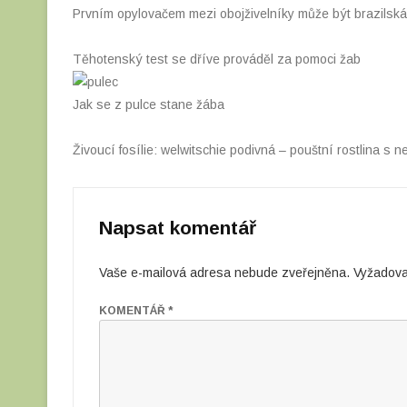
Prvním opylovačem mezi obojživelníky může být brazilsk
Těhotenský test se dříve prováděl za pomoci žab
Jak se z pulce stane žába
Živoucí fosílie: welwitschie podivná – pouštní rostlina s ne
Napsat komentář
Vaše e-mailová adresa nebude zveřejněna.
Vyžadova
KOMENTÁŘ
*