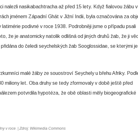
i nalezli nasikabachtracha až před 15 lety. Když fialovou žábu v
horách jménem Západní Ghát v Jižní Indii, byla označována za obj
by latimérie podivné v roce 1938. Podrobněji jsme o případu psali
o, že je anatomicky natolik odlišná od jiných druhů žab, že ji vě
a přidána do čeledi seychelských žab Sooglossidae, se kterými je
 výzkumníci malé žáby ze souostroví Seychely u břehu Afriky. Podl
 miliony let. Oba druhy se tedy zformovaly v době ještě před
nálezem potvrdila hypotéza, že obě oblasti měly biogeografické
ny v roce. | Zdroj: Wikimedia Commons