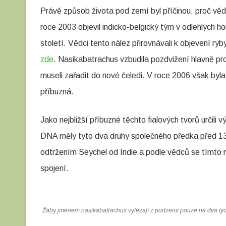
Právě způsob života pod zemí byl příčinou, proč vědc
i
roce 2003 objevil indicko-belgický tým v odlehlých 
e
století. Vědci tento nález přirovnávali k objevení ry
:
zde
. Nasikabatrachus vzbudila pozdvižení hlavně prot
n
museli zařadit do nové čeledi. V roce 2006 však byl
a
příbuzná.
s
i
Jako nejbližší příbuzné těchto fialových tvorů určili
DNA měly tyto dva druhy společného předka před 130
k
odtržením Seychel od Indie a podle vědců se tímto 
a
spojení.
b
a
t
Žáby jménem nasikabatrachus vylézají z podzemí pouze na dva týd
r