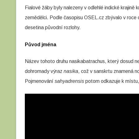
Fialové žáby byly nalezeny v odlehlé indické krajině k
a
zemědělci. Podle časopisu OSEL.cz zbývalo v roce o
c
desetina původní rozlohy.
h
u
Původ jména
s
Název tohoto druhu nasikabatrachus, který dosud nem
–
dohromady výraz
nasika
, což v sanskrtu znamená n
f
Pojmenování
sahyadrensis
potom odkazuje k místu, 
i
a
l
o
v