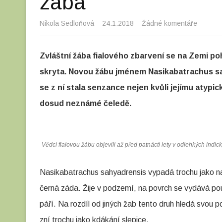
žába
Nikola Sedloňová
24.1.2018
Žádné komentáře
u
t
Zvláštní žába fialového zbarvení se na Zemi po
e
skryta. Novou žábu jménem Nasikabatrachus sah
x
se z ní stala senzance nejen kvůli jejímu atypick
t
dosud neznámé čeledě.
u
s
n
Vědci fialovou žábu objevili až před patnácti lety v odlehkých ind
á
Nasikabatrachus sahyadrensis vypadá trochu jako na
z
černá záda. Žije v podzemí, na povrch se vydává po
v
páří. Na rozdíl od jiných žab tento druh hledá svou p
e
zní trochu jako kdákání slepice.