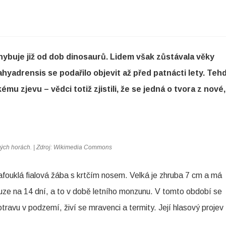
hybuje již od dob dinosaurů. Lidem však zůstávala věky
yadrensis se podařilo objevit až před patnácti lety. Teh
ému zjevu – vědci totiž zjistili, že se jedná o tvora z nové,
ických horách. | Zdroj: Wikimedia Commons
fouklá fialová žába s krtčím nosem. Velká je zhruba 7 cm a má
uze na 14 dní, a to v době letního monzunu. V tomto období se
otravu v podzemí, živí se mravenci a termity. Její hlasový projev