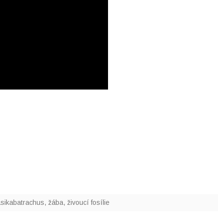
sikabatrachus
,
žába
,
živoucí fosílie