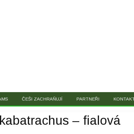
Skip
AMS
ČEŠI ZACHRAŇUJÍ
PARTNEŘI
KONTAK
to
content
ikabatrachus – fialová