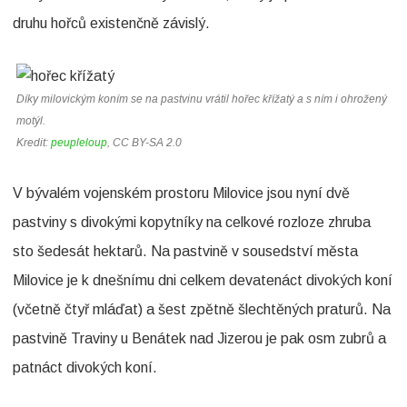
druhu hořců existenčně závislý.
o
k
r
Díky milovickým koním se na pastvinu vrátil hořec křížatý a s ním i ohrožený
motýl.
a
Kredit:
peupleloup
, CC BY-SA 2.0
č
u
V bývalém vojenském prostoru Milovice jsou nyní dvě
j
pastviny s divokými kopytníky na celkové rozloze zhruba
e
sto šedesát hektarů. Na pastvině v sousedství města
Milovice je k dnešnímu dni celkem devatenáct divokých koní
!
(včetně čtyř mláďat) a šest zpětně šlechtěných praturů. Na
pastvině Traviny u Benátek nad Jizerou je pak osm zubrů a
patnáct divokých koní.