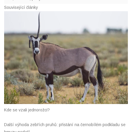
I
n
Související články
Kde se vzali jednorožci?
Další výhoda zebřích pruhů: přistání na černobílém podkladu se