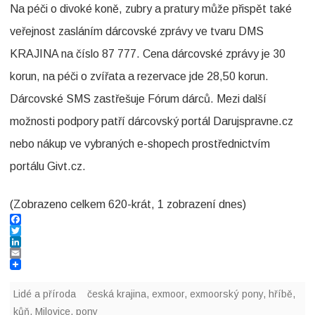
Na péči o divoké koně, zubry a pratury může přispět také
veřejnost zasláním dárcovské zprávy ve tvaru DMS
KRAJINA na číslo 87 777. Cena dárcovské zprávy je 30
korun, na péči o zvířata a rezervace jde 28,50 korun.
Dárcovské SMS zastřešuje Fórum dárců. Mezi další
možnosti podpory patří dárcovský portál Darujspravne.cz
nebo nákup ve vybraných e-shopech prostřednictvím
portálu Givt.cz.
(Zobrazeno celkem 620-krát, 1 zobrazení dnes)
F
a
T
c
w
L
e
i
i
E
b
t
n
m
o
t
k
a
Lidé a příroda
česká krajina
,
exmoor
,
exmoorský pony
,
hříbě
,
o
e
e
i
k
r
d
l
kůň
,
Milovice
,
pony