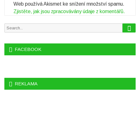
Web používá Akismet ke snížení množství spamu.
Zjistěte, jak jsou zpracovávány údaje z komentářů.
S
S
e
e
a
r
a
c
FACEBOOK
r
h
c
h
f
o
REKLAMA
r
: