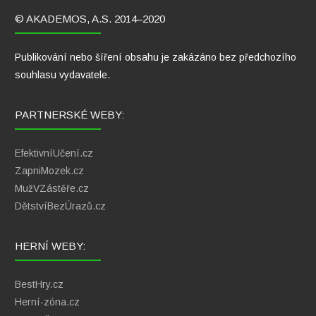
© AKADEMOS, A.S. 2014–2020
Publikování nebo šíření obsahu je zakázáno bez předchozího
souhlasu vydavatele.
PARTNERSKÉ WEBY:
EfektivníUčení.cz
ZapniMozek.cz
MužVZástěře.cz
DětstvíBezÚrazů.cz
HERNÍ WEBY:
BestHry.cz
Herní-zóna.cz