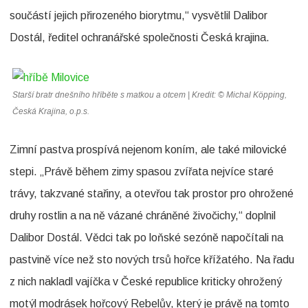
součástí jejich přirozeného biorytmu,“ vysvětlil Dalibor
m
Dostál, ředitel ochranářské společnosti Česká krajina.
v
M
i
Starší bratr dnešního hříběte s matkou a otcem | Kredit: © Michal Köpping,
l
Česká Krajina, o.p.s.
o
Zimní pastva prospívá nejenom koním, ale také milovické
v
stepi. „Právě během zimy spasou zvířata nejvíce staré
i
trávy, takzvané stařiny, a otevřou tak prostor pro ohrožené
c
druhy rostlin a na ně vázané chráněné živočichy,“ doplnil
í
Dalibor Dostál. Vědci tak po loňské sezóně napočítali na
c
pastvině více než sto nových trsů hořce křížatého. Na řadu
h
z nich nakladl vajíčka v České republice kriticky ohrožený
motýl modrásek hořcový Rebelův, který je právě na tomto
p