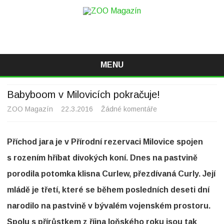
ZOO Magazín
Magazín o zvířatech v ZOO i mimo ně
MENU
Skip
to
Babyboom v Milovicích pokračuje!
content
ZOO Magazín
22.3.2016
Žádné komentáře
u
t
Příchod jara je v Přírodní rezervaci Milovice spojen
e
s rozením hříbat divokých koní. Dnes na pastvině
x
porodila potomka klisna Curlew, přezdívaná Curly. Její
t
mládě je třetí, které se během posledních deseti dní
u
narodilo na pastvině v bývalém vojenském prostoru.
s
Spolu s přírůstkem z října loňského roku jsou tak