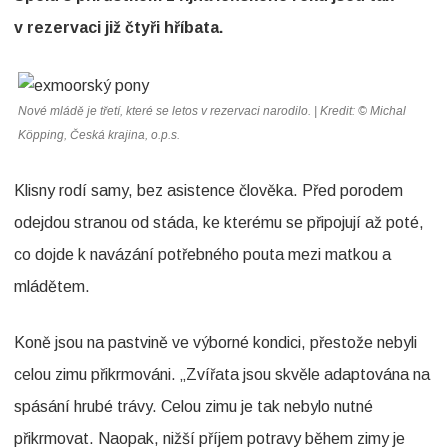
n
v rezervaci již čtyři hříbata.
á
z
Nové mládě je třetí, které se letos v rezervaci narodilo. | Kredit: © Michal
v
Köpping, Česká krajina, o.p.s.
e
Klisny rodí samy, bez asistence člověka. Před porodem
m
odejdou stranou od stáda, ke kterému se připojují až poté,
B
co dojde k navázání potřebného pouta mezi matkou a
a
mládětem.
b
y
Koně jsou na pastvině ve výborné kondici, přestože nebyli
b
celou zimu přikrmováni. „Zvířata jsou skvěle adaptována na
o
spásání hrubé trávy. Celou zimu je tak nebylo nutné
o
přikrmovat. Naopak, nižší příjem potravy během zimy je