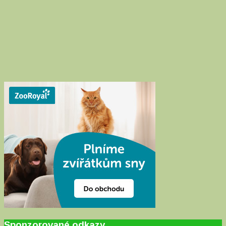
Sponzorované odkazy