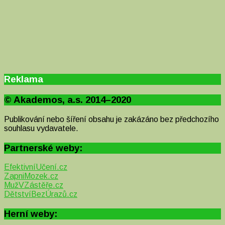
Reklama
© Akademos, a.s. 2014–2020
Publikování nebo šíření obsahu je zakázáno bez předchozího
souhlasu vydavatele.
Partnerské weby:
EfektivníUčení.cz
ZapniMozek.cz
MužVZástěře.cz
DětstvíBezÚrazů.cz
Herní weby: