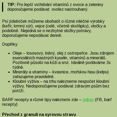
TIP:
Pro lepší vstřebání vitamínů z ovoce a zeleniny
doporučujeme podávat ovolez nastrouhaný.
Psí jídelníček můžeme obohatit o různé mléčné výrobky
(kefír, krmný sýr), vejce (celé, včetně skořápky), vločky a
podobně. Nejedná se o nezbytné složky potravy,
doporučujeme nepodávat denně.
Doplňky:
Oleje – lososový, lněný, olej z ostropeřce. Jsou zdrojem
esenciálních mastných kyselin, vitamínů a minerálů.
Pozitivně působí na kůži a srst. Ideálně podáváme 3x
týdně.
Minerály a vitamíny – kvasnice, mořskou řasu (kelpu)
zařazujeme pravidelně.
Kloubní výživa – na trhu nalezneme nespočet kloubní
výživy. Nedoporučujeme podávat zdravým psům bez
potíží.
BARF recepty a různé tipy naleznete zde –
odkaz
(FB, barf
recepty)
Přechod z granulí na syrovou stravu