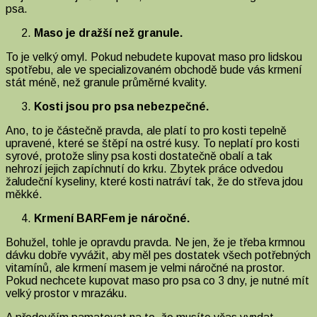
psa.
Maso je dražší než granule.
To je velký omyl. Pokud nebudete kupovat maso pro lidskou
spotřebu, ale ve specializovaném obchodě bude vás krmení
stát méně, než granule průměrné kvality.
Kosti jsou pro psa nebezpečné.
Ano, to je částečně pravda, ale platí to pro kosti tepelně
upravené, které se štěpí na ostré kusy. To neplatí pro kosti
syrové, protože sliny psa kosti dostatečně obalí a tak
nehrozí jejich zapíchnutí do krku. Zbytek práce odvedou
žaludeční kyseliny, které kosti natráví tak, že do střeva jdou
měkké.
Krmení BARFem je náročné.
Bohužel, tohle je opravdu pravda. Ne jen, že je třeba krmnou
dávku dobře vyvážit, aby měl pes dostatek všech potřebných
vitamínů, ale krmení masem je velmi náročné na prostor.
Pokud nechcete kupovat maso pro psa co 3 dny, je nutné mít
velký prostor v mrazáku.