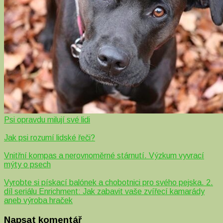
Psi opravdu milují své lidi
Jak psi rozumí lidské řeči?
Vnitřní kompas a nerovnoměrné stárnutí. Výzkum vyvrací
mýty o psech
Vyrobte si pískací balónek a chobotnici pro svého pejska. 2.
díl seriálu Enrichment: Jak zabavit vaše zvířecí kamarády
aneb výroba hraček
Napsat komentář