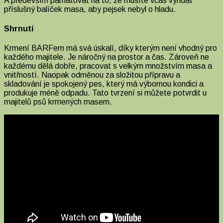
A především pamatovat na to, že musíte včas vyndat
příslušný balíček masa, aby pejsek nebyl o hladu.
Shrnutí
Krmení BARFem má svá úskalí, díky kterým není vhodný pro
každého majitele. Je náročný na prostor a čas. Zároveň ne
každému dělá dobře, pracovat s velkým množstvím masa a
vnitřností. Naopak odměnou za složitou přípravu a
skladování je spokojený pes, který má výbornou kondici a
produkuje méně odpadu. Tato tvrzení si můžete potvrdit u
majitelů psů krmených masem.