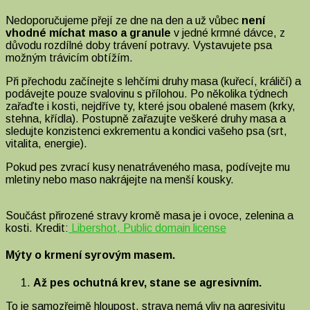
Nedoporučujeme přejí ze dne na den a už vůbec
není
vhodné míchat maso a granule
v jedné krmné dávce, z
důvodu rozdílné doby trávení potravy. Vystavujete psa
možným trávicím obtížím.
Při přechodu začínejte s lehčími druhy masa (kuřecí, králičí) a
podávejte pouze svalovinu s přílohou. Po několika týdnech
zařaďte i kosti, nejdříve ty, které jsou obalené masem (krky,
stehna, křídla). Postupně zařazujte veškeré druhy masa a
sledujte konzistenci exkrementu a kondici vašeho psa (srt,
vitalita, energie).
Pokud pes zvrací kusy nenatráveného masa, podívejte mu
mletiny nebo maso nakrájejte na menší kousky.
Součást přirozené stravy kromě masa je i ovoce, zelenina a
kosti. Kredit:
Libershot, P
ublic domain license
Mýty o krmení syrovým masem.
Až pes ochutná krev, stane se agresivním.
To je samozřejmě hloupost, strava nemá vliv na agresivitu