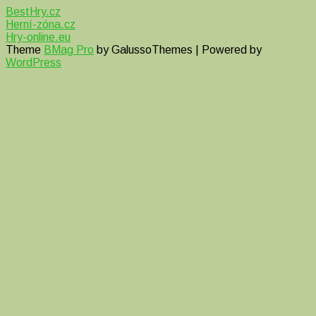
BestHry.cz
Herní-zóna.cz
Hry-online.eu
Theme
BMag Pro
by GalussoThemes | Powered by
WordPress