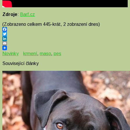
Zdroje
:
Barf.cz
(Zobrazeno celkem 445-krát, 2 zobrazení dnes)
Facebook
Twitter
LinkedIn
Email
Novinky
krmení
,
maso
,
pes
Související články