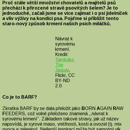
Proč stále větší množství chovatelů a majitelů psů
s
přechází k přirozené stravě psovitých šelem? Je to
názvem
jednoduché, začali jsme se více zajímat i o psí jídelníček
BARF:
a vliv výživy na kondici psa. Pojďme si přiblížit tento
návrat
staro-nový způsob krmení našich psích miláčků.
k
přirozené
psí
Návrat k
stravě
syrovému
krmení.
Kredit:
Tambako
The
Jaguar
,
Flickr, CC
BY-ND
2.0
Co je to BARF?
Zkratka BARF by se dala přeložit jako
B
ORN
A
GAIN
R
AW
F
EEDERS, což volně přeloženo znamená ,,návrat k
syrovému krmení”. Základem takové stravy, jak už název
napovídá, je syrové maso, vnitřnosti, kosti a ovozel (tj. mix
ovoce a zeleniny). Nejlepší inspirací může být samotný vlk,