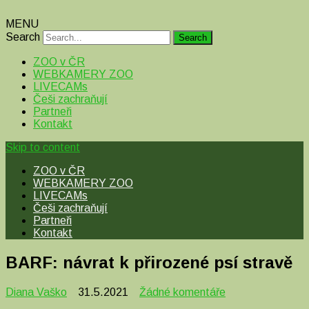
MENU
Search
ZOO v ČR
WEBKAMERY ZOO
LIVECAMs
Češi zachraňují
Partneři
Kontakt
Skip to content
ZOO v ČR
WEBKAMERY ZOO
LIVECAMs
Češi zachraňují
Partneři
Kontakt
BARF: návrat k přirozené psí stravě
u
Diana Vaško
31.5.2021
Žádné komentáře
textu