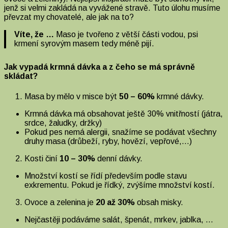
jenž si velmi zakládá na vyvážené stravě. Tuto úlohu musíme
převzat my chovatelé, ale jak na to?
Víte, že …
Maso je tvořeno z větší části vodou, psi
krmení syrovým masem tedy méně pijí.
Jak vypadá krmná dávka a z čeho se má
správně
skládat?
Masa by mělo v misce být
50 – 60%
krmné dávky.
Krmná dávka má obsahovat ještě 30% vnitřností (játra,
srdce, žaludky, držky)
Pokud pes nemá alergii, snažíme se podávat všechny
druhy masa (drůbeží, ryby, hovězí, vepřové,…)
Kosti činí
10 – 30%
denní dávky.
Množství kostí se řídí především podle stavu
exkrementu. Pokud je řídký, zvýšíme množství kostí.
Ovoce a zelenina je
20 až 30%
obsah misky.
Nejčastěji podáváme salát, špenát, mrkev, jablka, …