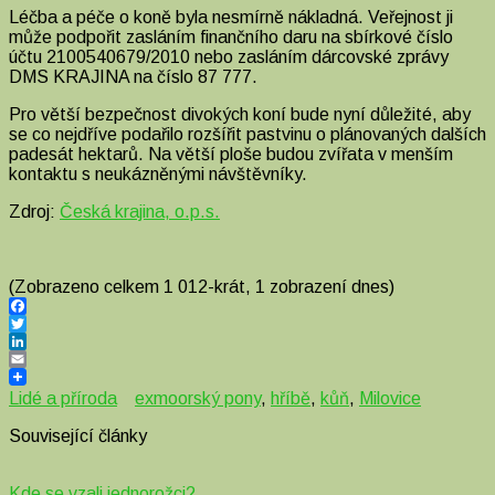
Léčba a péče o koně byla nesmírně nákladná. Veřejnost ji
může podpořit zasláním finančního daru na sbírkové číslo
účtu 2100540679/2010 nebo zasláním dárcovské zprávy
DMS KRAJINA na číslo 87 777.
Pro větší bezpečnost divokých koní bude nyní důležité, aby
se co nejdříve podařilo rozšířit pastvinu o plánovaných dalších
padesát hektarů. Na větší ploše budou zvířata v menším
kontaktu s neukázněnými návštěvníky.
Zdroj:
Česká krajina, o.p.s.
(Zobrazeno celkem 1 012-krát, 1 zobrazení dnes)
Facebook
Twitter
LinkedIn
Email
Lidé a příroda
exmoorský pony
,
hříbě
,
kůň
,
Milovice
Související články
Kde se vzali jednorožci?