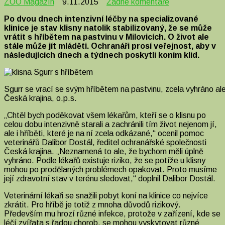
u
ZOO Magazín
9.11.2015
Žádné komentáře
textu
Po dvou dnech intenzivní léčby na specializované
s
klinice je stav klisny natolik stabilizovaný, že se může
názvem
vrátit s hříbětem na pastvinu v Milovicích. O život ale
Klisna
stále může jít mláděti. Ochranáři prosí veřejnost, aby v
s
následujících dnech a týdnech poskytli koním klid.
hříbětem
se
dnes
vrací
Sgurr se vrací se svým hříbětem na pastvinu, zcela vyhráno ale
na
Česká krajina, o.p.s.
pastvinu
„Chtěl bych poděkovat všem lékařům, kteří se o klisnu po
celou dobu intenzivně starali a zachránili tím život nejenom jí,
ale i hříběti, které je na ní zcela odkázané,“ ocenil pomoc
veterinářů Dalibor Dostál, ředitel ochranářské společnosti
Česká krajina. „Neznamená to ale, že bychom měli úplně
vyhráno. Podle lékařů existuje riziko, že se potíže u klisny
mohou po prodělaných problémech opakovat. Proto musíme
její zdravotní stav v terénu sledovat,“ doplnil Dalibor Dostál.
Veterinární lékaři se snažili pobyt koní na klinice co nejvíce
zkrátit. Pro hříbě je totiž z mnoha důvodů rizikový.
Především mu hrozí různé infekce, protože v zařízení, kde se
léčí zvířata s řadou chorob, se mohou vyskytovat různé