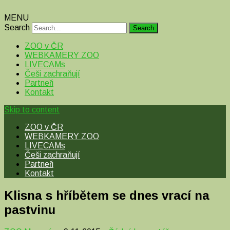
MENU
Search
ZOO v ČR
WEBKAMERY ZOO
LIVECAMs
Češi zachraňují
Partneři
Kontakt
Skip to content
ZOO v ČR
WEBKAMERY ZOO
LIVECAMs
Češi zachraňují
Partneři
Kontakt
Klisna s hříbětem se dnes vrací na
pastvinu