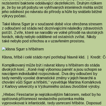
rezistentní bakterie odolávající dezinfekcím. Druhým rizikem
je, že by se při pobytu ve vyhřívaných interiérech mohla snížit
jeho odolnost po návratu do přírody a hůře by snášelo běžné
výkyvy počasí.
Také klisna Sgurr je v současné době více ohrožena stresem
z odloučení od stáda než doznívajícími následky zdravotních
potíží. Zvíře, které se narodilo ve volné přírodě na skotských
horách, nikdy nebylo oddělené od ostatních zvířat. Nikdy
také nebylo pod střechou a v uzavřeném prostoru.
Klisna, hříbě i celé stádo nyní potřebují hlavně klid. | Kredit: Č
Komplikovaný může být i návrat klisny s hříbětem do stáda
divokých koní. „Koně mají výbornou paměť a jsou schopni se
navzájem individuálně rozpoznávat. Dva dny odloučení by
tedy neměly vyvolat dramatické změny v jejich hiearchii a
chování vůči Sgurr a hříběti,“ vysvětluje Martina Komárková
z Karlovy univerzity a Výzkumného ústavu živočišné výroby.
„Hřebec Firestarter je nejrizikovějším faktorem, neboť by ho
opětovná přítomnost nevlastního potomka mohla
vyprovokovat k infanticidě, tedy usmrcení hříběte. Doposud