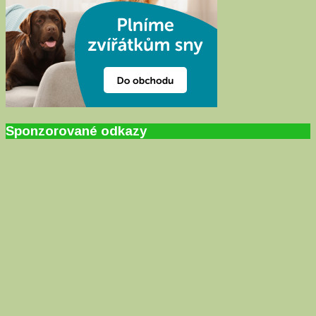
Sponzorované odkazy