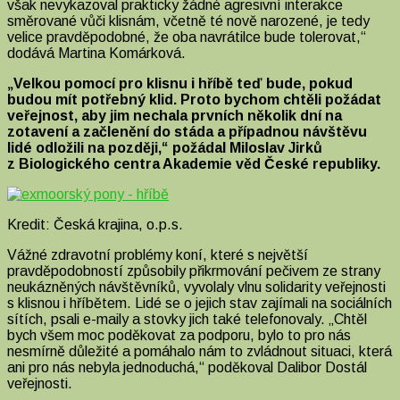
však nevykazoval prakticky žádné agresivní interakce
směrované vůči klisnám, včetně té nově narozené, je tedy
velice pravděpodobné, že oba navrátilce bude tolerovat,“
dodává Martina Komárková.
„Velkou pomocí pro klisnu i hříbě teď bude, pokud
budou mít potřebný klid. Proto bychom chtěli požádat
veřejnost, aby jim nechala prvních několik dní na
zotavení a začlenění do stáda a případnou návštěvu
lidé odložili na později,“ požádal Miloslav Jirků
z Biologického centra Akademie věd České republiky.
Kredit: Česká krajina, o.p.s.
Vážné zdravotní problémy koní, které s největší
pravděpodobností způsobily přikrmování pečivem ze strany
neukázněných návštěvníků, vyvolaly vlnu solidarity veřejnosti
s klisnou i hříbětem. Lidé se o jejich stav zajímali na sociálních
sítích, psali e-maily a stovky jich také telefonovaly. „Chtěl
bych všem moc poděkovat za podporu, bylo to pro nás
nesmírně důležité a pomáhalo nám to zvládnout situaci, která
ani pro nás nebyla jednoduchá,“ poděkoval Dalibor Dostál
veřejnosti.