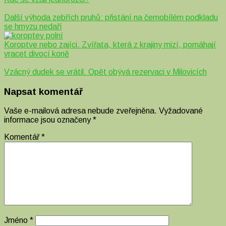
Další výhoda zebřích pruhů: přistání na černobílém podkladu
se hmyzu nedaří
Koroptve nebo zajíci. Zvířata, která z krajiny mizí, pomáhají
vracet divocí koně
Vzácný dudek se vrátil. Opět obývá rezervaci v Milovicích
Napsat komentář
Vaše e-mailová adresa nebude zveřejněna.
Vyžadované
informace jsou označeny
*
Komentář
*
Jméno
*