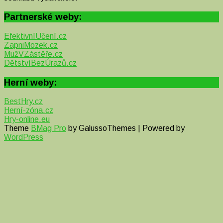
Partnerské weby:
EfektivníUčení.cz
ZapniMozek.cz
MužVZástěře.cz
DětstvíBezÚrazů.cz
Herní weby:
BestHry.cz
Herní-zóna.cz
Hry-online.eu
Theme
BMag Pro
by GalussoThemes | Powered by
WordPress