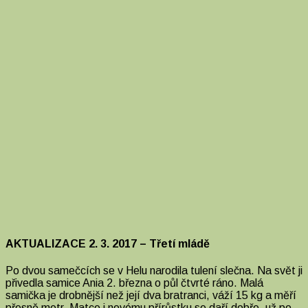
AKTUALIZACE 2. 3. 2017 – Třetí mládě
Po dvou samečcích se v Helu narodila tulení slečna. Na svět ji
přivedla samice Ania 2. března o půl čtvrté ráno. Malá
samička je drobnější než její dva bratranci, váží 15 kg a měří
přesně metr. Matce i novému přírůstku se daří dobře, už po