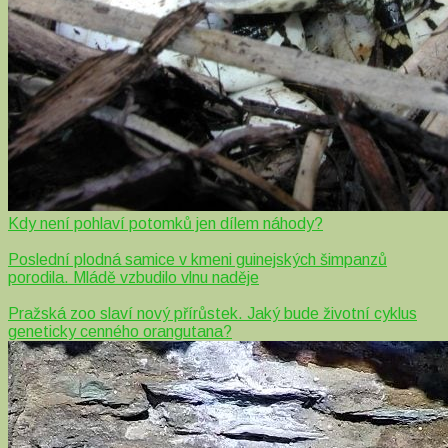
Kdy není pohlaví potomků jen dílem náhody?
Poslední plodná samice v kmeni guinejských šimpanzů
porodila. Mládě vzbudilo vlnu naděje
Pražská zoo slaví nový přírůstek. Jaký bude životní cyklus
geneticky cenného orangutana?