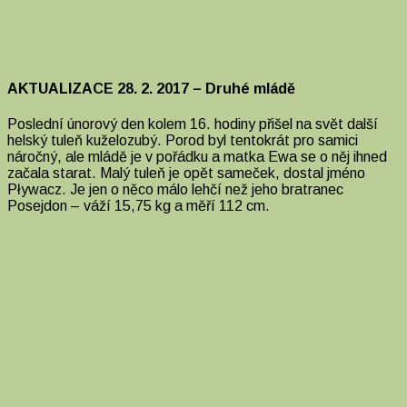
AKTUALIZACE 28. 2. 2017 – Druhé mládě
Poslední únorový den kolem 16. hodiny přišel na svět další
helský tuleň kuželozubý. Porod byl tentokrát pro samici
náročný, ale mládě je v pořádku a matka Ewa se o něj ihned
začala starat. Malý tuleň je opět sameček, dostal jméno
Pływacz. Je jen o něco málo lehčí než jeho bratranec
Posejdon – váží 15,75 kg a měří 112 cm.