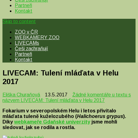
Partneři
Kontakt
Skip to content
ZOO v ČR
WEBKAMERY ZOO
LIVECAMs
Češi zachraňují
Partneři
Kontakt
LIVECAM: Tulení mláďata v Helu
2017
Eliška Churaňová
13.5.2017
Žádné komentáře
u textu s
názvem LIVECAM: Tulení mláďata v Helu 2017
Fokarium v severopolském Helu i letos přivítalo
mláďata tuleně kuželozubého (
Ha­li­choerus gry­pus
).
Díky
webkameře Gdaňské univerzity
jsme mohli
sledovat, jak se rodila a rostla.