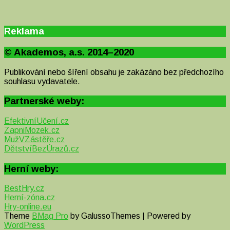
Reklama
© Akademos, a.s. 2014–2020
Publikování nebo šíření obsahu je zakázáno bez předchozího
souhlasu vydavatele.
Partnerské weby:
EfektivníUčení.cz
ZapniMozek.cz
MužVZástěře.cz
DětstvíBezÚrazů.cz
Herní weby:
BestHry.cz
Herní-zóna.cz
Hry-online.eu
Theme
BMag Pro
by GalussoThemes | Powered by
WordPress