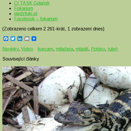
CI TASK Gdańsk
Fokarium
sledzfoki.pl
Facebook – fokarium
(Zobrazeno celkem 2 261-krát, 1 zobrazení dnes)
Facebook
Twitter
LinkedIn
Email
Novinky
,
Video
livecam
,
mláďata
,
mládě
,
Polsko
,
tuleň
Související články