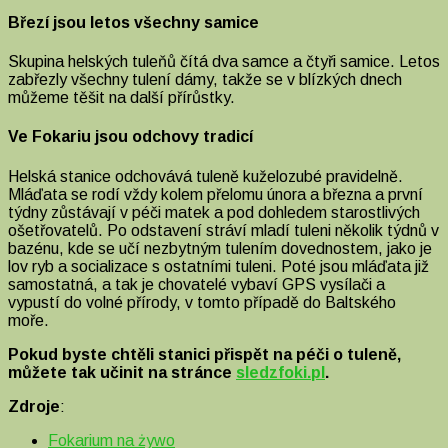
Březí jsou letos všechny samice
Skupina helských tuleňů čítá dva samce a čtyři samice. Letos
zabřezly všechny tulení dámy, takže se v blízkých dnech
můžeme těšit na další přírůstky.
Ve Fokariu jsou odchovy tradicí
Helská stanice odchovává tuleně kuželozubé pravidelně.
Mláďata se rodí vždy kolem přelomu února a března a první
týdny zůstávají v péči matek a pod dohledem starostlivých
ošetřovatelů. Po odstavení stráví mladí tuleni několik týdnů v
bazénu, kde se učí nezbytným tulením dovednostem, jako je
lov ryb a socializace s ostatními tuleni. Poté jsou mláďata již
samostatná, a tak je chovatelé vybaví GPS vysílači a
vypustí do volné přírody, v tomto případě do Baltského
moře.
Pokud byste chtěli stanici přispět na péči o tuleně,
můžete tak učinit na stránce
sledzfoki.pl
.
Zdroje
:
Fokarium na żywo