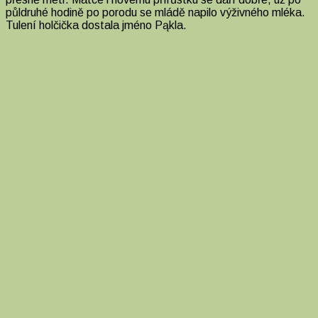
půldruhé hodině po porodu se mládě napilo výživného mléka.
Tulení holčička dostala jméno Pąkla.