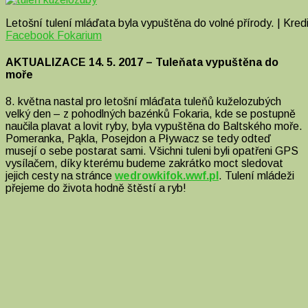
Letošní tulení mláďata byla vypuštěna do volné přírody. | Kre
Facebook Fokarium
AKTUALIZACE 14. 5. 2017 – Tuleňata vypuštěna do
moře
8. května nastal pro letošní mláďata tuleňů kuželozubých
velký den – z pohodlných bazénků Fokaria, kde se postupně
naučila plavat a lovit ryby, byla vypuštěna do Baltského moře.
Pomeranka, Pąkla, Posejdon a Pływacz se tedy odteď
musejí o sebe postarat sami. Všichni tuleni byli opatřeni GPS
vysílačem, díky kterému budeme zakrátko moct sledovat
jejich cesty na stránce
wedrowkifok.wwf.pl
. Tulení mládeži
přejeme do života hodně štěstí a ryb!