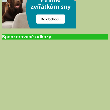
Sponzorované odkazy