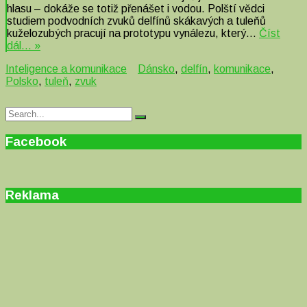
hlasu – dokáže se totiž přenášet i vodou. Polští vědci
studiem podvodních zvuků delfínů skákavých a tuleňů
kuželozubých pracují na prototypu vynálezu, který…
Číst
dál… »
Inteligence a komunikace
Dánsko
,
delfín
,
komunikace
,
Polsko
,
tuleň
,
zvuk
Search
Search
for:
Facebook
Reklama