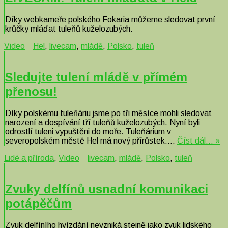
Díky webkameře polského Fokaria můžeme sledovat první
krůčky mláďat tuleňů kuželozubých.
Video
Hel
,
livecam
,
mládě
,
Polsko
,
tuleň
Sledujte tulení mládě v přímém
přenosu!
Díky polskému tuleňáriu jsme po tři měsíce mohli sledovat
narození a dospívání tří tuleňů kuželozubých. Nyní byli
odrostlí tuleni vypuštěni do moře. Tuleňárium v
severopolském městě Hel má nový přírůstek….
Číst dál… »
Lidé a příroda
,
Video
livecam
,
mládě
,
Polsko
,
tuleň
Zvuky delfínů usnadní komunikaci
potápěčům
Zvuk delfíního hvízdání nevzniká stejně jako zvuk lidského