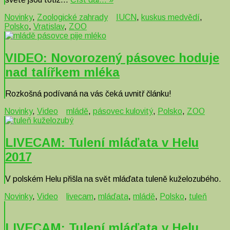
Novinky
,
Zoologické zahrady
IUCN
,
kuskus medvědí
,
Polsko
,
Vratislav
,
ZOO
VIDEO: Novorozený pásovec hoduje
nad talířkem mléka
Rozkošná podívaná na vás čeká uvnitř článku!
Novinky
,
Video
mládě
,
pásovec kulovitý
,
Polsko
,
ZOO
LIVECAM: Tulení mláďata v Helu
2017
V polském Helu přišla na svět mláďata tuleně kuželozubého.
Novinky
,
Video
livecam
,
mláďata
,
mládě
,
Polsko
,
tuleň
LIVECAM: Tulení mláďata v Helu