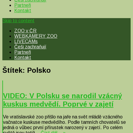
Partneři
Kontakt
Skip to content
ZOO v ČR
WEBKAMERY ZOO
LIVECAMs
Češi zachraňují
Partneři
Kontakt
Štítek:
Polsko
VIDEO: V Polsku se narodil vzácný
kuskus medvědí. Poprvé v zajetí
Ve vratislavské zoo přišlo na jaře na svět mládě vzácného
vačnatce kuskuse medvědího. Podle tamních chovatelů se
jedná o vůbec první přírustek narozený v zajetí. Po celém
světě jsou totiž…
Číst dál… »