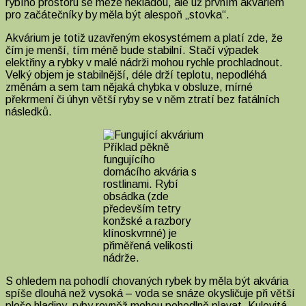
rybího prostoru se meze nekladou, ale už prvním akváriem
pro začátečníky by měla být alespoň „stovka“.
Akvárium je totiž uzavřeným ekosystémem a platí zde, že
čím je menší, tím méně bude stabilní. Stačí výpadek
elektřiny a rybky v malé nádrži mohou rychle prochladnout.
Velký objem je stabilnější, déle drží teplotu, nepodléhá
změnám a sem tam nějaká chybka v obsluze, mírné
překrmení či úhyn větší ryby se v něm ztratí bez fatálních
následků.
Příklad pěkně
fungujícího
domácího akvária s
rostlinami. Rybí
obsádka (zde
především tetry
konžské a razbory
klínoskvrnné) je
přiměřená velikosti
nádrže.
S ohledem na pohodlí chovaných rybek by měla být akvária
spíše dlouhá než vysoká – voda se snáze okysličuje při větší
ploše hladiny, ryby rovněž mohou pohodlně plavat. Kulovitá