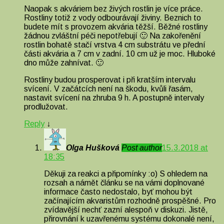
Naopak s akváriem bez živých rostlin je více práce.
Rostliny totiž z vody odbourávají živiny. Beznich to
budete mít s provozem akvária těžší. Běžné rostliny
žádnou zvláštní péči nepotřebují 🙂 Na zakořenění
rostlin bohatě stačí vrstva 4 cm substrátu ve přední
části akvária a 7 cm v zadní. 10 cm už je moc. Hluboké
dno může zahnívat. 🙂
Rostliny budou prosperovat i při kratším intervalu
svícení. V začátcích není na škodu, kvůli řasám,
nastavit svícení na zhruba 9 h. A postupně intervaly
prodlužovat.
Reply
↓
Olga Hušková
Post author
15.3.2018 at
18:35
Děkuji za reakci a připomínky :o) S ohledem na
rozsah a námět článku se na vámi doplnované
informace často nedostalo, byť mohou být
začínajícím akvaristům rozhodně prospěšné. Pro
zvídavější nechť zazní alespoň v diskuzi. Jistě,
přirovnání k uzavřenému systému dokonalé není,