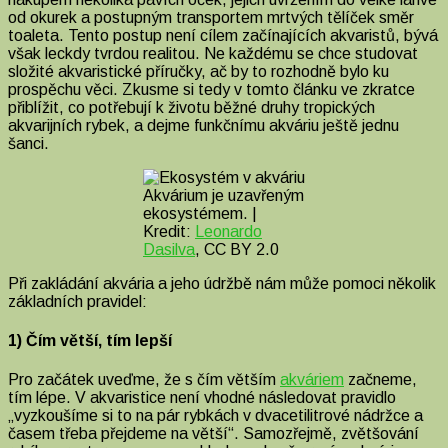
od okurek a postupným transportem mrtvých tělíček směr
toaleta. Tento postup není cílem začínajících akvaristů, bývá
však leckdy tvrdou realitou. Ne každému se chce studovat
složité akvaristické příručky, ač by to rozhodně bylo ku
prospěchu věci. Zkusme si tedy v tomto článku ve zkratce
přiblížit, co potřebují k životu běžné druhy tropických
akvarijních rybek, a dejme funkčnímu akváriu ještě jednu
šanci.
Akvárium je uzavřeným
ekosystémem. |
Kredit:
Leonardo
Dasilva
, CC BY 2.0
Při zakládání akvária a jeho údržbě nám může pomoci několik
základních pravidel:
1) Čím větší, tím lepší
Pro začátek uveďme, že s čím větším
akváriem
začneme,
tím lépe. V akvaristice není vhodné následovat pravidlo
„vyzkoušíme si to na pár rybkách v dvacetilitrové nádržce a
časem třeba přejdeme na větší“. Samozřejmě, zvětšování