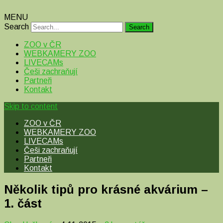
MENU
Search
ZOO v ČR
WEBKAMERY ZOO
LIVECAMs
Češi zachraňují
Partneři
Kontakt
Skip to content
ZOO v ČR
WEBKAMERY ZOO
LIVECAMs
Češi zachraňují
Partneři
Kontakt
Několik tipů pro krásné akvárium –
1. část