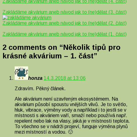
Zakládáme akvárium aneb návod jak to (ne)dělat (4. část)
Zakládáme akvárium aneb návod jak to (ne)dělat (3. část)
Zakládáme akvárium aneb návod jak to (ne)dělat (2. část)
Zakládáme akvárium aneb návod jak to (ne)dělat (1. část)
2 comments on “
Několik tipů pro
krásné akvárium – 1. část
”
honza
14.3.2018 at 13:06
Zdravím. Pěkný článek.
Ale akvárium není uzavřeným ekosystémem. Na
akvárium působí spoustu vnějších vlivů. Je to světlo,
hluk, vibrace, výměny vody a například i to jestli se v
místnosti s akváriem vaří, smaží nebo používá např.
repelent nebo lak na vlasy, jaká je v místnosti teplota.
To všechno se v nádrži projeví, funguje výměna plynů
mezi místností a vodou. 🙂