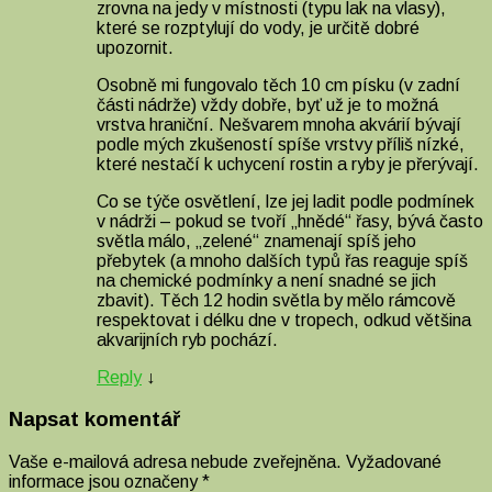
zrovna na jedy v místnosti (typu lak na vlasy),
které se rozptylují do vody, je určitě dobré
upozornit.
Osobně mi fungovalo těch 10 cm písku (v zadní
části nádrže) vždy dobře, byť už je to možná
vrstva hraniční. Nešvarem mnoha akvárií bývají
podle mých zkušeností spíše vrstvy příliš nízké,
které nestačí k uchycení rostin a ryby je přerývají.
Co se týče osvětlení, lze jej ladit podle podmínek
v nádrži – pokud se tvoří „hnědé“ řasy, bývá často
světla málo, „zelené“ znamenají spíš jeho
přebytek (a mnoho dalších typů řas reaguje spíš
na chemické podmínky a není snadné se jich
zbavit). Těch 12 hodin světla by mělo rámcově
respektovat i délku dne v tropech, odkud většina
akvarijních ryb pochází.
Reply
↓
Napsat komentář
Vaše e-mailová adresa nebude zveřejněna.
Vyžadované
informace jsou označeny
*