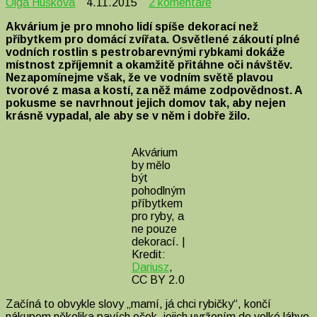
u
Olga Hušková
4.11.2015
2 komentáře
textu
Akvárium je pro mnoho lidí spíše dekorací než
s
příbytkem pro domácí zvířata. Osvětlené zákoutí plné
názvem
vodních rostlin s pestrobarevnými rybkami dokáže
Několik
místnost zpříjemnit a okamžitě přitáhne oči návštěv.
tipů
Nezapomínejme však, že ve vodním světě plavou
pro
tvorové z masa a kostí, za něž máme zodpovědnost. A
krásné
pokusme se navrhnout jejich domov tak, aby nejen
akvárium
krásně vypadal, ale aby se v něm i dobře žilo.
–
1.
část
Akvárium
by mělo
být
pohodlným
příbytkem
pro ryby, a
ne pouze
dekorací. |
Kredit:
Dariusz
,
CC BY 2.0
Začíná to obvykle slovy „mamí, já chci rybičky“, končí
nákupem několika pavích oček, jejich uvržením do velké láhve