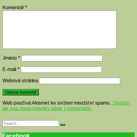
Komentář
*
Jméno
*
E-mail
*
Webová stránka
Web používá Akismet ke snížení množství spamu.
Zjistěte,
jak jsou zpracovávány údaje z komentářů.
Search
Search
for:
Facebook