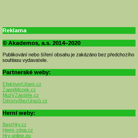
Reklama
© Akademos, a.s. 2014–2020
Publikování nebo šíření obsahu je zakázáno bez předchozího
souhlasu vydavatele.
Partnerské weby:
EfektivníUčení.cz
ZapniMozek.cz
MužVZástěře.cz
DětstvíBezÚrazů.cz
Herní weby:
BestHry.cz
Herní-zóna.cz
Hry-online.eu