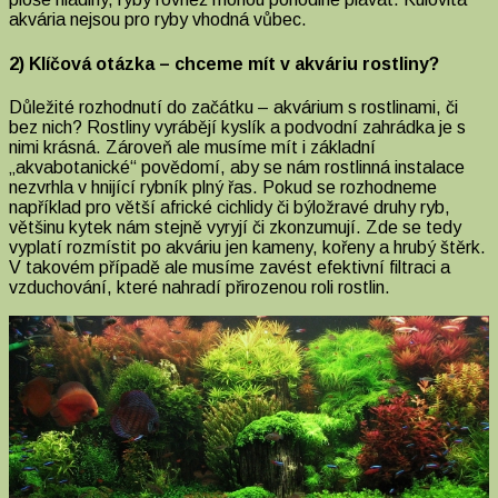
akvária nejsou pro ryby vhodná vůbec.
2) Klíčová otázka – chceme mít v akváriu rostliny?
Důležité rozhodnutí do začátku – akvárium s rostlinami, či
bez nich? Rostliny vyrábějí kyslík a podvodní zahrádka je s
nimi krásná. Zároveň ale musíme mít i základní
„akvabotanické“ povědomí, aby se nám rostlinná instalace
nezvrhla v hnijící rybník plný řas. Pokud se rozhodneme
například pro větší africké cichlidy či býložravé druhy ryb,
většinu kytek nám stejně vyryjí či zkonzumují. Zde se tedy
vyplatí rozmístit po akváriu jen kameny, kořeny a hrubý štěrk.
V takovém případě ale musíme zavést efektivní filtraci a
vzduchování, které nahradí přirozenou roli rostlin.