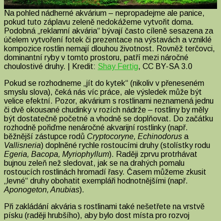
Na pohled nádherné akvárium – nepropadejme ale panice,
pokud tuto záplavu zeleně nedokážeme vytvořit doma.
Podobná „reklamní akvária“ bývají často cíleně sesazena za
účelem vytvoření fotek či prezentace na výstavách a vzniklé
kompozice rostlin nemají dlouhou životnost. Rovněž terčovci,
dominantní ryby v tomto prostoru, patří mezi náročné
choulostivé druhy. | Kredit:
Shay Fertig
, CC BY-SA 3.0
Pokud se rozhodneme „jít do kytek“ (nikoliv v přeneseném
smyslu slova), čeká nás víc práce, ale výsledek může být
velice efektní. Pozor, akvárium s rostlinami neznamená jednu
či dvě okousané chudinky v rozích nádrže – rostliny by měly
být dostatečně početné a vhodně se doplňovat. Do začátku
rozhodně pořiďme nenáročné akvarijní rostlinky (např.
běžnější zástupce rodů
Cryptocoryne, Echinodorus
a
Vallisneria
) doplněné rychle rostoucími druhy (stolístky rodu
Egeria, Bacopa, Myriophyllum
). Raději zprvu protrhávat
bujnou zeleň než sledovat, jak se na drahých pomalu
rostoucích rostlinách hromadí řasy. Časem můžeme zkusit
„levné“ druhy obohatit exempláři hodnotnějšími (např.
Aponogeton, Anubias
).
Při zakládání akvária s rostlinami také nešetřete na vrstvě
písku (raději hrubšího), aby bylo dost místa pro rozvoj