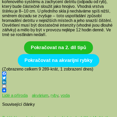
kořenového systému a zachycení detritu (odpadu od ryb),
který bude částečně sloužit jako hnojivo. Vhodná vrstva
štěrku je 8
–
10 cm. U předního skla ji necháváme spíš nižší,
směrem dozadu se zvyšuje – toto uspořádání způsobí
hromadění detritu v nejnižších místech a jeho snazší čištění.
Osvětlení musí být dostatečné intenzity (vhodné jsou dlouhé
zářivky) a mělo by být v provozu nejlépe 12 hodin denně. Ve
tmě se rostlinám nedaří.
Pokračovat na 2. díl tipů
Pokračovat na akvarijní rybky
(Zobrazeno celkem 9 289-krát, 1 zobrazení dnes)
Facebook
Twitter
LinkedIn
Email
Lidé a příroda
akvárium
,
ryby
,
voda
Související články