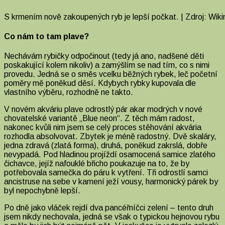
S krmením nově zakoupených ryb je lepší počkat. | Zdroj: W
Co nám to tam plave?
Nechávám rybičky odpočinout (tedy já ano, nadšené děti
poskakující kolem nikoliv) a zamýšlím se nad tím, co s nimi
provedu. Jedná se o směs vcelku běžných rybek, leč početní
poměry mě poněkud děsí. Kdybych rybky kupovala dle
vlastního výběru, rozhodně ne takto.
V novém akváriu plave odrostlý pár akar modrých v nové
chovatelské variantě „Blue neon“. Z těch mám radost,
nakonec kvůli nim jsem se celý proces stěhování akvária
rozhodla absolvovat. Zbytek je méně radostný. Dvě skaláry,
jedna zdravá (zlatá forma), druhá, poněkud zakrslá, dobře
nevypadá. Pod hladinou projíždí osamocená samice zlatého
čichavce, jejíž nafouklé břicho poukazuje na to, že by
potřebovala samečka do páru k vytření. Tři odrostlí samci
ancistruse na sebe v kamení ježí vousy, harmonický párek by
byl nepochybně lepší.
Po dně jako vláček rejdí dva pancéřníčci zelení – tento druh
jsem nikdy nechovala, jedná se však o typickou hejnovou rybu