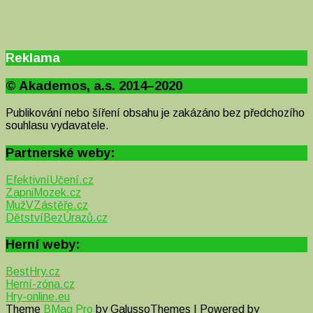
Reklama
© Akademos, a.s. 2014–2020
Publikování nebo šíření obsahu je zakázáno bez předchozího
souhlasu vydavatele.
Partnerské weby:
EfektivníUčení.cz
ZapniMozek.cz
MužVZástěře.cz
DětstvíBezÚrazů.cz
Herní weby:
BestHry.cz
Herní-zóna.cz
Hry-online.eu
Theme
BMag Pro
by GalussoThemes | Powered by