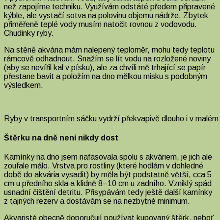
než zapojíme techniku. Využívám odstáté předem připravené
kýble, ale vystačí sotva na polovinu objemu nádrže. Zbytek
přiměřeně teplé vody musím natočit rovnou z vodovodu.
Chudinky ryby.
Na stěně akvária mám nalepený teploměr, mohu tedy teplotu
rámcově odhadnout. Snažím se lít vodu na rozložené noviny
(aby se nevířil kal v písku), ale za chvíli mě trhající se papír
přestane bavit a položím na dno mělkou misku s podobným
výsledkem.
Ryby v transportním sáčku vydrží překvapivě dlouho i v malé
Štěrku na dně není nikdy dost
Kamínky na dno jsem nafasovala spolu s akváriem, je jich ale
zoufale málo. Vrstva pro rostliny (které hodlám v dohledné
době do akvária vysadit) by měla být podstatně větší, cca 5
cm u předního skla a klidně 8–10 cm u zadního. Vzniklý spád
usnadní čištění detritu. Přisypávám tedy ještě další kamínky
z tajných rezerv a dostávám se na nezbytné minimum.
Akvaristé obecně doporučují používat kupovaný štěrk, neboť