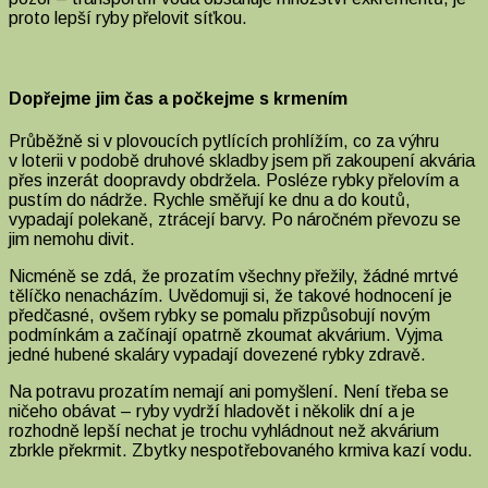
proto lepší ryby přelovit síťkou.
Dopřejme jim čas a počkejme s krmením
Průběžně si v plovoucích pytlících prohlížím, co za výhru
v loterii v podobě druhové skladby jsem při zakoupení akvária
přes inzerát doopravdy obdržela. Posléze rybky přelovím a
pustím do nádrže. Rychle směřují ke dnu a do koutů,
vypadají polekaně, ztrácejí barvy. Po náročném převozu se
jim nemohu divit.
Nicméně se zdá, že prozatím všechny přežily, žádné mrtvé
tělíčko nenacházím. Uvědomuji si, že takové hodnocení je
předčasné, ovšem rybky se pomalu přizpůsobují novým
podmínkám a začínají opatrně zkoumat akvárium. Vyjma
jedné hubené skaláry vypadají dovezené rybky zdravě.
Na potravu prozatím nemají ani pomyšlení. Není třeba se
ničeho obávat – ryby vydrží hladovět i několik dní a je
rozhodně lepší nechat je trochu vyhládnout než akvárium
zbrkle překrmit. Zbytky nespotřebovaného krmiva kazí vodu.