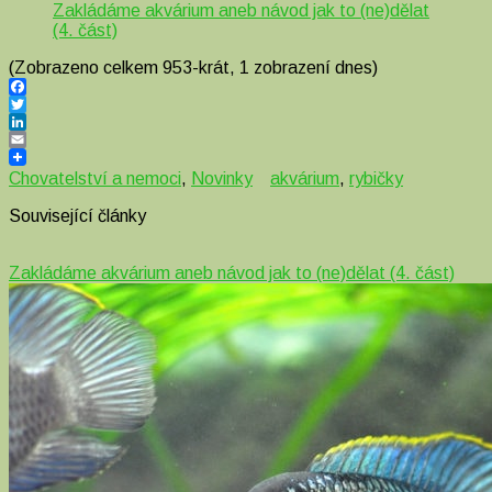
Zakládáme akvárium aneb návod jak to (ne)dělat
(4. část)
(Zobrazeno celkem 953-krát, 1 zobrazení dnes)
Facebook
Twitter
LinkedIn
Email
Chovatelství a nemoci
,
Novinky
akvárium
,
rybičky
Související články
Zakládáme akvárium aneb návod jak to (ne)dělat (4. část)