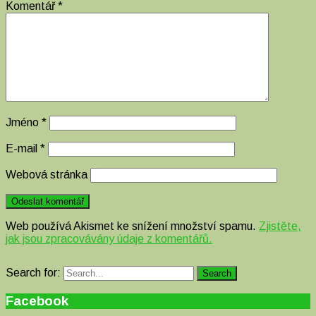
Komentář
*
Jméno
*
E-mail
*
Webová stránka
Web používá Akismet ke snížení množství spamu.
Zjistěte,
jak jsou zpracovávány údaje z komentářů.
Search for:
Search
Facebook