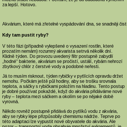
za lepší. Hotovo.
Akvárium, které má zřetelné vyspádování dna, se snadněji čis
Kdy tam pustit ryby?
V této fázi (případně vylepšené o vysazení rostlin, které
prozatím nemám) rozumný akvarista setrvá několik dní.
Klidně týden. Do provozu uvedený filtr postupně zabydlí
„hodné“ bakterie, akvárium se pročistí, ustálí, rybám nehrozí
zbytkový chlór z čerstvé vody a podobné neřesti.
Já to musím risknout, týden rybičky v pytlících opravdu držet
nemohu. Počkám ještě půl hodiny, aby se trošku srovnala
teplota, a sáčky s rybičkami položím na hladinu. Tento postup
je dobré používat pokaždé, když do akvária přidáváme nové
ryby – teplota mezi sáčkem a okolím se po nějaké době
vyrovná.
Někdo rovněž postupně přidává do pytlíků vodu z akvária,
aby se rybky lépe přizpůsobily chemismu nádrže. Teprve po
této adaptaci lze vypustit nové obyvatele do akvária. Ale
pozor – transportní voda obsahuje množství exkrementů, je