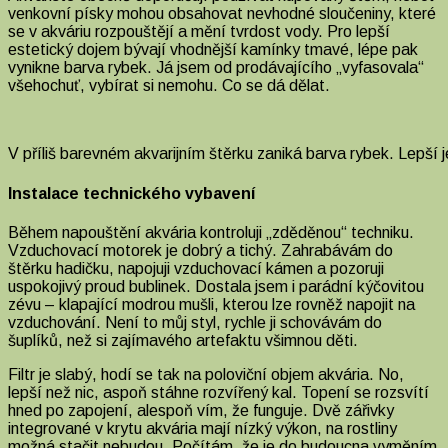
venkovní písky mohou obsahovat nevhodné sloučeniny, které
se v akváriu rozpouštějí a mění tvrdost vody. Pro lepší
estetický dojem bývají vhodnější kamínky tmavé, lépe pak
vynikne barva rybek. Já jsem od prodávajícího „vyfasovala“
všehochuť, vybírat si nemohu. Co se dá dělat.
V příliš barevném akvarijním štěrku zaniká barva rybek. Lepší
Instalace technického vybavení
Během napouštění akvária kontroluji „zděděnou“ techniku.
Vzduchovací motorek je dobrý a tichý. Zahrabávám do
štěrku hadičku, napojuji vzduchovací kámen a pozoruji
uspokojivý proud bublinek. Dostala jsem i parádní kýčovitou
zévu – klapající modrou mušli, kterou lze rovněž napojit na
vzduchování. Není to můj styl, rychle ji schovávám do
šuplíků, než si zajímavého artefaktu všimnou děti.
Filtr je slabý, hodí se tak na poloviční objem akvária. No,
lepší než nic, aspoň stáhne rozvířený kal. Topení se rozsvítí
hned po zapojení, alespoň vím, že funguje. Dvě zářivky
integrované v krytu akvária mají nízký výkon, na rostliny
možná stačit nebudou. Počítám, že je do budoucna vyměním