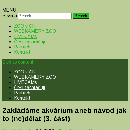
MENU
Search
ZOO v ČR
WEBKAMERY ZOO
LIVECAMs
Češi zachraňují
Partneři
Kontakt
Skip to content
ZOO v ČR
WEBKAMERY ZOO
LIVECAMs
Češi zachraňují
Partneři
Kontakt
Zakládáme akvárium aneb návod jak
to (ne)dělat (3. část)