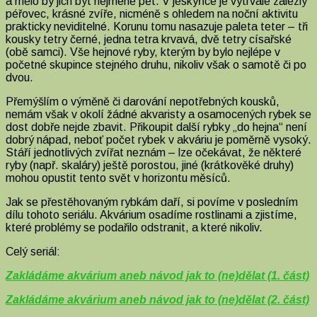
a mělo by jich být nejméně pět. V jeskyňce je vytrvale zalezlý
péřovec, krásné zvíře, nicméně s ohledem na noční aktivitu
prakticky neviditelné. Korunu tomu nasazuje paleta teter – tři
kousky tetry černé, jedna tetra krvavá, dvě tetry císařské
(obě samci). Vše hejnové ryby, kterým by bylo nejlépe v
početné skupince stejného druhu, nikoliv však o samotě či po
dvou.
Přemýšlím o výměně či darování nepotřebných kousků,
nemám však v okolí žádné akvaristy a osamocených rybek se
dost dobře nejde zbavit. Přikoupit další rybky „do hejna“ není
dobrý nápad, neboť počet rybek v akváriu je poměrně vysoký.
Stáří jednotlivých zvířat neznám – lze očekávat, že některé
ryby (např. skaláry) ještě porostou, jiné (krátkověké druhy)
mohou opustit tento svět v horizontu měsíců.
Jak se přestěhovaným rybkám daří, si povíme v posledním
dílu tohoto seriálu. Akvárium osadíme rostlinami a zjistíme,
které problémy se podařilo odstranit, a které nikoliv.
Celý seriál:
Zakládáme akvárium aneb návod jak to (ne)dělat (1. část)
Zakládáme akvárium aneb návod jak to (ne)dělat (2. část)