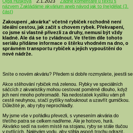
Olga Hušková
2.1.2023
Žádné komentáře
u textu s
názvem Zakládáme akvárium aneb návod jak to (ne)dělat (3.
část)
Zakoupení „akvárka“ včetně rybiček rozhodně není
ideální cestou, jak začít s chovem rybek. Překvapení,
co jsme si vlastně přivezli za druhy, nemusí být vždy
kladné. Ale dá se to zvládnout. Ve třetím díle tohoto
seriálu přídáme informace o štěrku vhodném na dno, o
správném transportu rybiček a jejich vypouštění do
nové nádrže.
Sníte o novém akváriu? Předem si dobře rozmyslete, jeestli se 
Akce stěhování rybiček má zelenou. Rybky ve speciálních
sáčcích z akvaristiky mohou cestovat poměrně dlouho, když
jich není mnoho pohromadě. Na nedostatek kyslíku vám při
cestě neuhynou, stačí pytlíky nafouknout a uzavřít gumičkou.
Důležité je, aby ryby neprochladly.
My jsme vše v pořádku převezli, s vynesením akvária do
třetího patra se celkem nadřeme. Ale je hotovo, hurá.
Akvárko sedí na svém místě na stojanu, ryby se stále tlučou
v pytlících. Nalévám vodu, aby stihla aspoň trochu odrazit,