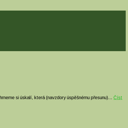
 a shrneme si úskalí, která (navzdory úspěšnému přesunu)…
Číst