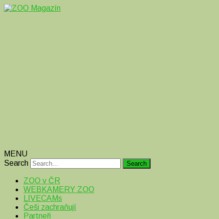
Magazín o zvířatech v ZOO i mimo ně
ZOO Magazín
MENU
Search
ZOO v ČR
WEBKAMERY ZOO
LIVECAMs
Češi zachraňují
Partneři