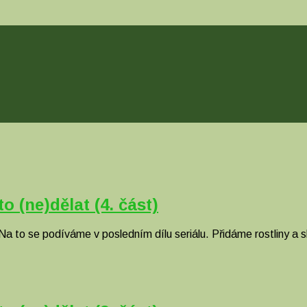
 (ne)dělat (4. část)
e? Na to se podíváme v posledním dílu seriálu. Přidáme rostliny