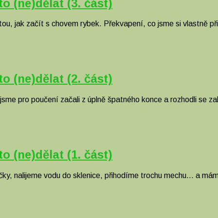
 (ne)dělat (3. část)
u, jak začít s chovem rybek. Překvapení, co jsme si vlastně při
 (ne)dělat (2. část)
a jsme pro poučení začali z úplně špatného konce a rozhodli se 
 (ne)dělat (1. část)
ky, nalijeme vodu do sklenice, přihodíme trochu mechu… a máme