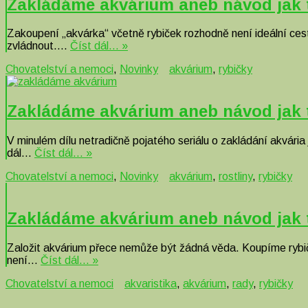
Zakládáme akvárium aneb návod jak to
Zakoupení „akvárka“ včetně rybiček rozhodně není ideální cesto
zvládnout….
Číst dál… »
Chovatelství a nemoci
,
Novinky
akvárium
,
rybičky
Zakládáme akvárium aneb návod jak to
V minulém dílu netradičně pojatého seriálu o zakládání akvári
dál…
Číst dál… »
Chovatelství a nemoci
,
Novinky
akvárium
,
rostliny
,
rybičky
Zakládáme akvárium aneb návod jak to
Založit akvárium přece nemůže být žádná věda. Koupíme rybič
není…
Číst dál… »
Chovatelství a nemoci
akvaristika
,
akvárium
,
rady
,
rybičky