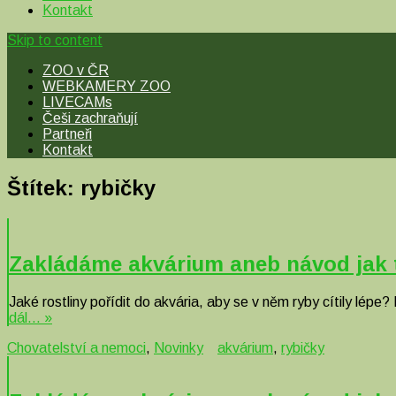
Kontakt
Skip to content
ZOO v ČR
WEBKAMERY ZOO
LIVECAMs
Češi zachraňují
Partneři
Kontakt
Štítek:
rybičky
Zakládáme akvárium aneb návod jak to
Jaké rostliny pořídit do akvária, aby se v něm ryby cítily lép
dál… »
Chovatelství a nemoci
,
Novinky
akvárium
,
rybičky