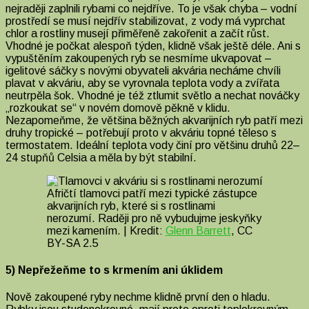
nejraději zaplnili rybami co nejdříve. To je však chyba – vodní
prostředí se musí nejdřív stabilizovat, z vody má vyprchat
chlor a rostliny musejí přiměřeně zakořenit a začít růst.
Vhodné je počkat alespoň týden, klidně však ještě déle. Ani s
vypuštěním zakoupených ryb se nesmíme ukvapovat –
igelitové sáčky s novými obyvateli akvária necháme chvíli
plavat v akváriu, aby se vyrovnala teplota vody a zvířata
neutrpěla šok. Vhodné je též ztlumit světlo a nechat nováčky
„rozkoukat se“ v novém domově pěkně v klidu.
Nezapomeňme, že většina běžných akvarijních ryb patří mezi
druhy tropické – potřebují proto v akváriu topné těleso s
termostatem. Ideální teplota vody činí pro většinu druhů 22–
24 stupňů Celsia a měla by být stabilní.
Afričtí tlamovci patří mezi typické zástupce
akvarijních ryb, které si s rostlinami
nerozumí. Raději pro ně vybudujme jeskyňky
mezi kamením. | Kredit:
Glenn Barrett
, CC
BY-SA 2.5
5) Nepřežeňme to s krmením ani úklidem
Nově zakoupené ryby nechme klidně první den o hladu.