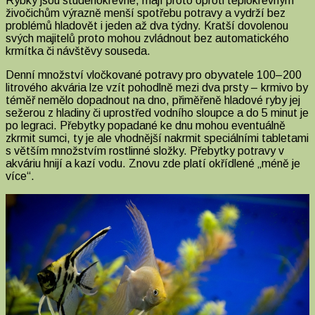
Rybky jsou studenokrevné, mají proto oproti teplokrevným
živočichům výrazně menší spotřebu potravy a vydrží bez
problémů hladovět i jeden až dva týdny. Kratší dovolenou
svých majitelů proto mohou zvládnout bez automatického
krmítka či návštěvy souseda.
Denní množství vločkované potravy pro obyvatele 100–200
litrového akvária lze vzít pohodlně mezi dva prsty – krmivo by
téměř nemělo dopadnout na dno, přiměřeně hladové ryby jej
sežerou z hladiny či uprostřed vodního sloupce a do 5 minut je
po legraci. Přebytky popadané ke dnu mohou eventuálně
zkrmit sumci, ty je ale vhodnější nakrmit speciálními tabletami
s větším množstvím rostlinné složky. Přebytky potravy v
akváriu hnijí a kazí vodu. Znovu zde platí okřídlené „méně je
více“.