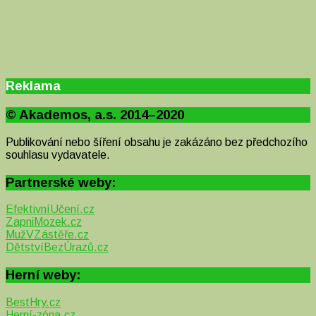
Reklama
© Akademos, a.s. 2014–2020
Publikování nebo šíření obsahu je zakázáno bez předchozího
souhlasu vydavatele.
Partnerské weby:
EfektivníUčení.cz
ZapniMozek.cz
MužVZástěře.cz
DětstvíBezÚrazů.cz
Herní weby:
BestHry.cz
Herní-zóna.cz