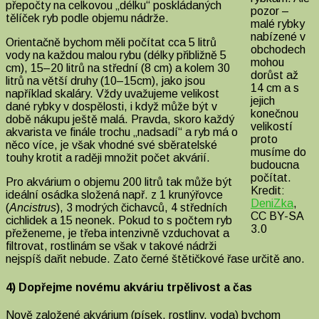
přepočty na celkovou „délku“ poskládaných
pozor –
tělíček ryb podle objemu nádrže.
malé rybky
nabízené v
Orientačně bychom měli počítat cca 5 litrů
obchodech
vody na každou malou rybu (délky přibližně 5
mohou
cm), 15–20 litrů na střední (8 cm) a kolem 30
dorůst až
litrů na větší druhy (10–15cm), jako jsou
14 cm a s
například skaláry. Vždy uvažujeme velikost
jejich
dané rybky v dospělosti, i když může být v
konečnou
době nákupu ještě malá. Pravda, skoro každý
velikostí
akvarista ve finále trochu „nadsadí“ a ryb má o
proto
něco více, je však vhodné své sběratelské
musíme do
touhy krotit a raději množit počet akvárií.
budoucna
počítat.
Pro akvárium o objemu 200 litrů tak může být
Kredit:
ideální osádka složená např. z 1 krunýřovce
DeniZka
,
(
Ancistrus
), 3 modrých čichavců, 4 středních
CC BY-SA
cichlidek a 15 neonek. Pokud to s počtem ryb
3.0
přeženeme, je třeba intenzivně vzduchovat a
filtrovat, rostlinám se však v takové nádrži
nejspíš dařit nebude. Zato černé štětičkové řase určitě ano.
4) Dopřejme novému akváriu trpělivost a čas
Nově založené akvárium (písek, rostliny, voda) bychom