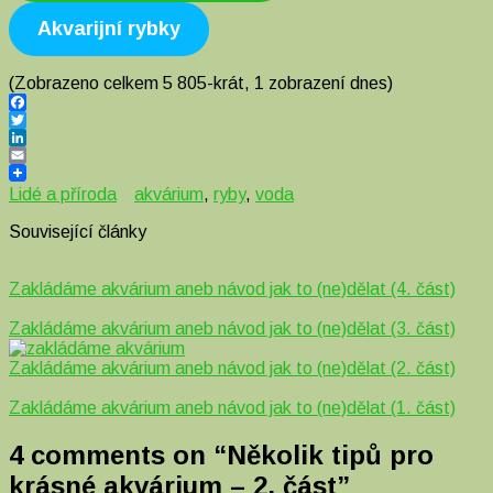
Akvarijní rybky
(Zobrazeno celkem 5 805-krát, 1 zobrazení dnes)
Facebook
Twitter
LinkedIn
Email
Lidé a příroda
akvárium
,
ryby
,
voda
Související články
Zakládáme akvárium aneb návod jak to (ne)dělat (4. část)
Zakládáme akvárium aneb návod jak to (ne)dělat (3. část)
Zakládáme akvárium aneb návod jak to (ne)dělat (2. část)
Zakládáme akvárium aneb návod jak to (ne)dělat (1. část)
4 comments on “
Několik tipů pro
krásné akvárium – 2. část
”