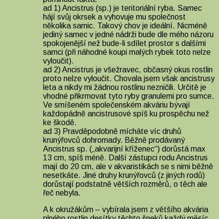
ad 1) Ancistrus (sp.) je teritoriální ryba. Samec
hájí svůj okrsek a vyhovuje mu společnost
několika samic. Takový chov je ideální. Nicméně
jediný samec v jedné nádrži bude dle mého názoru
spokojenější než bude-li sdílet prostor s dalšími
samci (při náhodné koupi malých rybek toto nelze
vyloučit).
ad 2) Ancistrus je všežravec, občasný okus rostlin
proto nelze vyloučit. Chovala jsem však ancistrusy
leta a nikdy mi žádnou rostlinu nezničili. Určitě je
vhodné přikrmovat tyto ryby granulemi pro sumce.
Ve smíšeném společenském akváriu bývají
každopádně ancistrusové spíš ku prospěchu než
ke škodě.
ad 3) Pravděpodobně mícháte víc druhů
krunýřovců dohromady. Běžně prodávaný
Ancistrus sp. („akvarijní kříženec“) dorůstá max
13 cm, spíš méně. Další zástupci rodu Ancistrus
mají do 20 cm, ale v akvaristikách se s nimi běžně
nesetkáte. Jiné druhy krunýřovců (z jiných rodů)
dorůstají podstatně větších rozměrů, o těch ale
řeč nebyla.
A k okružákům – vybírala jsem z většího akvária
plného rostlin desítky těchto šneků každý měsíc,