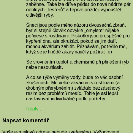
zaběhne. Také lze dříve přidat do nové nádrže pár
odolných „testerů“ a teprve později vypouštět
citlivější ryby.
Šneci jsou podle mého názoru dvousečná zbraň,
byť si stejně člověk obvykle „omylem“ nějaké
pořinese s rostlinami. Piskořky jsou prospěšné pro
kypření dna, ale okružáci, pokud se jim daří,
mohou akvárium zahltit. Přiznávám, potěšilo mě,
když se je hnědé akary naučily požírat :o)
Se srovnáním teplot a chemismů při přinášení ryb
nelze nesouhlasit.
A co se týče výměny vody, bude to věc osobní
zkušenosti. Mé velké akvárium s rostlinami (a
drobným přerybněním) zvládalo bezzásahový
režim bez problémů měsíc. Tohle je asi lepší
nastavovat individuálně podle potřeby.
Reply
↓
Napsat komentář
Vaše e-mailová adresa nebude zveřejněna.
Vyžadované