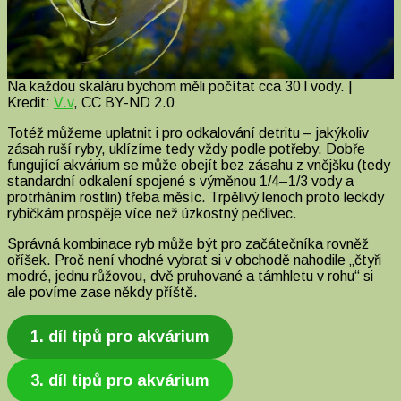
Na každou skaláru bychom měli počítat cca 30 l vody. |
Kredit:
V.v
, CC BY-ND 2.0
Totéž můžeme uplatnit i pro odkalování detritu – jakýkoliv
zásah ruší ryby, uklízíme tedy vždy podle potřeby. Dobře
fungující akvárium se může obejít bez zásahu z vnějšku (tedy
standardní odkalení spojené s výměnou 1/4–1/3 vody a
protrháním rostlin) třeba měsíc. Trpělivý lenoch proto leckdy
rybičkám prospěje více než úzkostný pečlivec.
Správná kombinace ryb může být pro začátečníka rovněž
oříšek. Proč není vhodné vybrat si v obchodě nahodile „čtyři
modré, jednu růžovou, dvě pruhované a támhletu v rohu“ si
ale povíme zase někdy příště.
1. díl tipů pro akvárium
3. díl tipů pro akvárium