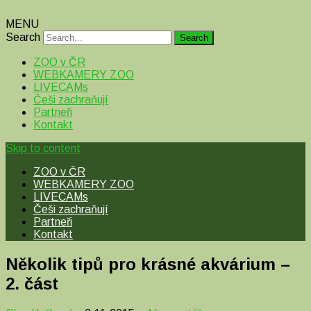
MENU
Search
ZOO v ČR
WEBKAMERY ZOO
LIVECAMs
Češi zachraňují
Partneři
Kontakt
Skip to content
ZOO v ČR
WEBKAMERY ZOO
LIVECAMs
Češi zachraňují
Partneři
Kontakt
Několik tipů pro krásné akvárium –
2. část