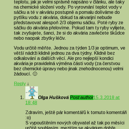
teplotu, jak je velmi správně napsáno v článku, ale taky
na chemické složení vody. Po vyrovnání teplot vody v
sáčku a té v akváriu postupně a pomalu dolíváme do
pytlíku vodu z akvária, dokud ta akvarijní nebude
představovat alespoň 2/3 objemu sáčku. Poté ryby ze
sáčku do akvária přelovíme. Pokud tam ty ryby vylijete,
tak zvyšujete, šanci, že si do akvária zavlečete škůdce
nebo naopak zbytky léčiv.
Vodu určitě měňte. Jednou za týden 1/3 je optimum, ve
větší nádrži klidně jednou za dva týdny. Klidně bez
odkalování a dalších věcí. Ale pro nejlepší kondici
akvária je pravidelná výměna části vody (za čerstvou
bez chemické úpravy nebo jinak znehodnocenou) velmi
žádoucí. 🙂
Reply
↓
Olga Hušková
Post author
15.3.2018 at
18:48
Zdravím, ještě pár komentářů k tomuto komentáři
:o)
S vypouštěním nových obyvatel až tak po měsíci
určitě souhlasím, mezitím se akvárium dobře