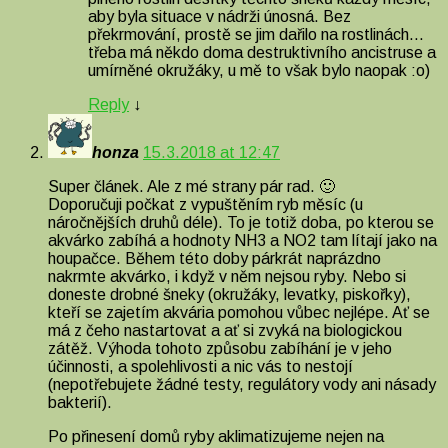
aby byla situace v nádrži únosná. Bez
překrmování, prostě se jim dařilo na rostlinách…
třeba má někdo doma destruktivního ancistruse a
umírněné okružáky, u mě to však bylo naopak :o)
Reply
↓
honza
15.3.2018 at 12:47
Super článek. Ale z mé strany pár rad. 🙂
Doporučuji počkat z vypuštěním ryb měsíc (u
náročnějších druhů déle). To je totiž doba, po kterou se
akvárko zabíhá a hodnoty NH3 a NO2 tam lítají jako na
houpačce. Během této doby párkrát naprázdno
nakrmte akvárko, i když v něm nejsou ryby. Nebo si
doneste drobné šneky (okružáky, levatky, piskořky),
kteří se zajetím akvária pomohou vůbec nejlépe. Ať se
má z čeho nastartovat a ať si zvyká na biologickou
zátěž. Výhoda tohoto způsobu zabíhání je v jeho
účinnosti, a spolehlivosti a nic vás to nestojí
(nepotřebujete žádné testy, regulátory vody ani násady
bakterií).
Po přinesení domů ryby aklimatizujeme nejen na