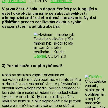
u
Olga Hušková
2.11.2015
4 komentáře
textu
V první části článku o doporučeních pro fungující a
s
estetické akvárium jsme se zabývali velikostí
názvem
a kompozicí amtérského domácího akvária. Nyní si
Několik
přiblížíme proces zaplňování akvária rybím
tipů
osazenstvem a údržbu akvária.
pro
krásné
akvárium
Pokud je v akváriu příliš
–
mnoho ryb, škodí to jak
2.
jim samým, tak i
část
rostlinám. | Kredit:
Gabriel
, CC BY 2.0
3) Pokud možno nepřerybňovat!
Koho by nelákalo zaplnit akvárium co
nejrychleji rybkami. Ale opatrně, v tomto směru
Chovatelské
rozhodně znamená méně více. V přerybněném
varianty
akváriu hrozí kolaps rostlin, přílišné hromadění
skalár patří
řas i detritu a noční strádání ryb nedostatkem
k oblíbeným
kyslíku. V noci totiž dýchají i rostliny a O2 v
a nepříliš
nádrži se nemusí stačit doplňovat! Kde je však
náročným
správná míra? Existují více či méně složité
rybkám. Ale