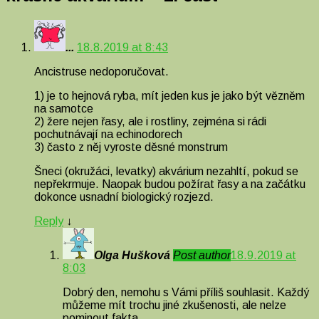
...
18.8.2019 at 8:43
Ancistruse nedoporučovat.
1) je to hejnová ryba, mít jeden kus je jako být vězněm
na samotce
2) žere nejen řasy, ale i rostliny, zejména si rádi
pochutnávají na echinodorech
3) často z něj vyroste děsné monstrum
Šneci (okružáci, levatky) akvárium nezahltí, pokud se
nepřekrmuje. Naopak budou požírat řasy a na začátku
dokonce usnadní biologický rozjezd.
Reply
↓
Olga Hušková
Post author
18.9.2019 at
8:03
Dobrý den, nemohu s Vámi příliš souhlasit. Každý
můžeme mít trochu jiné zkušenosti, ale nelze
pominout fakta.