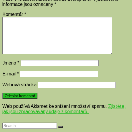
informace jsou označeny
*
Komentář
*
Jméno
*
E-mail
*
Webová stránka
Web používá Akismet ke snížení množství spamu.
Zjistěte,
jak jsou zpracovávány údaje z komentářů.
Search
Search
for: