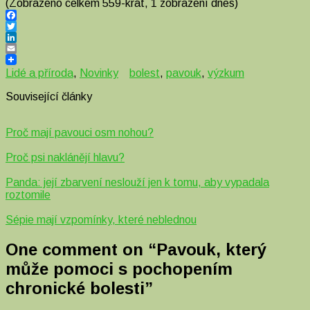
(Zobrazeno celkem 559-krát, 1 zobrazení dnes)
Facebook
Twitter
LinkedIn
Email
Lidé a příroda
,
Novinky
bolest
,
pavouk
,
výzkum
Související články
Proč mají pavouci osm nohou?
Proč psi naklánějí hlavu?
Panda: její zbarvení neslouží jen k tomu, aby vypadala
roztomile
Sépie mají vzpomínky, které neblednou
One comment on “
Pavouk, který
může pomoci s pochopením
chronické bolesti
”