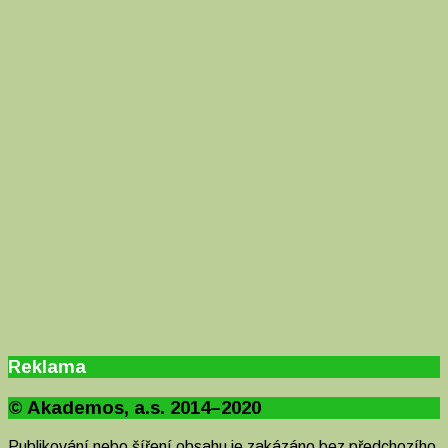
Reklama
© Akademos, a.s. 2014–2020
Publikování nebo šíření obsahu je zakázáno bez předchozího