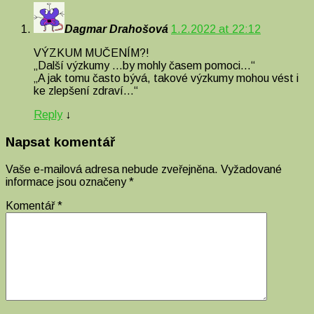
Dagmar Drahošová
1.2.2022 at 22:12
VÝZKUM MUČENÍM?!
„Další výzkumy …by mohly časem pomoci…“
„A jak tomu často bývá, takové výzkumy mohou vést i
ke zlepšení zdraví…“
Reply
↓
Napsat komentář
Vaše e-mailová adresa nebude zveřejněna.
Vyžadované
informace jsou označeny
*
Komentář
*