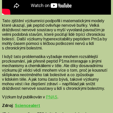
Tato zjištění výzkumníci podpořili i matematickými modely
které ukazují, jak peptid ovlivňuje nervové buňky. Velká
dráždivost nervové soustavy u myší vyvolaná pavoučím je
velmi podobná stavům, které pociťují lidé trpící chronickou
bolestí. Další výzkumy hyperexcitability peptidem Pm1a by
mohly časem pomoci s léčbou poškození nervů u lidí
s chronickými bolestmi.
I když tato problematika vyžaduje mnohem rozsáhlejší
prozkoumání, jak přesně peptid P1ma interaguje s jinými
mechanismy a chemikáliemi v těle. Ale díky dosavadnímu
výzkumu již vědci vědí mnohem více o tom, proč je kousnutí
sklípkana neotrněného tak bolestivé a co způsobuje
v lidském těle. A jak tomu často bývá, takové výzkumy
mohou vést i ke zlepšení zdraví – například jak snížit
dráždivost nervové soustavy u lidí s chronickými bolestmy.
Výzkum byl publikován v
PNAS
.
Zdroj
:
Sciencealert