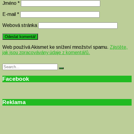
Jméno
*
E-mail
*
Webová stránka
Web používá Akismet ke snížení množství spamu.
Zjistěte,
jak jsou zpracovávány údaje z komentářů.
Search
Search
for:
Facebook
Reklama