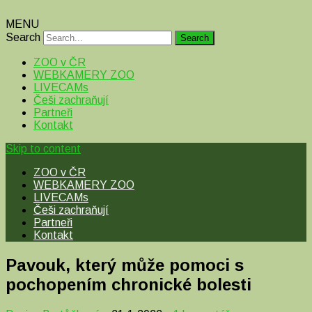
MENU
Search
ZOO v ČR
WEBKAMERY ZOO
LIVECAMs
Češi zachraňují
Partneři
Kontakt
Skip to content
ZOO v ČR
WEBKAMERY ZOO
LIVECAMs
Češi zachraňují
Partneři
Kontakt
Pavouk, který může pomoci s
pochopením chronické bolesti