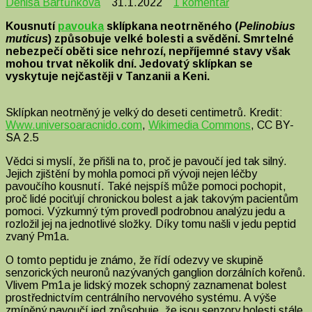
u
Denisa Bartůňková
31.1.2022
1 komentář
textu
Kousnutí
pavouka
sklípkana neotrněného (
Pelinobius
s
muticus
) způsobuje velké bolesti a svědění. Smrtelné
názvem
nebezpečí oběti sice nehrozí, nepříjemné stavy však
Pavouk,
mohou trvat několik dní. Jedovatý sklípkan se
který
vyskytuje nejčastěji v Tanzanii a Keni.
může
pomoci
s
Sklípkan neotrněný je velký do deseti centimetrů. Kredit:
pochopením
Www.universoaracnido.com
,
Wikimedia Commons
, CC BY-
chronické
SA 2.5
bolesti
Vědci si myslí, že přišli na to, proč je pavoučí jed tak silný.
Jejich zjištění by mohla pomoci při vývoji nejen léčby
pavoučího kousnutí. Také nejspíš může pomoci pochopit,
proč lidé pociťují chronickou bolest a jak takovým pacientům
pomoci. Výzkumný tým provedl podrobnou analýzu jedu a
rozložil jej na jednotlivé složky. Díky tomu našli v jedu peptid
zvaný Pm1a.
O tomto peptidu je známo, že řídí odezvy ve skupině
senzorických neuronů nazývaných ganglion dorzálních kořenů.
Vlivem Pm1a je lidský mozek schopný zaznamenat bolest
prostřednictvím centrálního nervového systému. A výše
zmíněný pavoučí jed způsobuje, že jsou senzory bolesti stále