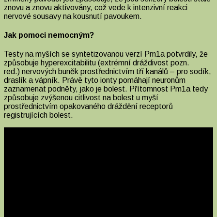
znovu a znovu aktivovány, což vede k intenzivní reakci
nervové sousavy na kousnutí pavoukem.
Jak pomoci nemocným?
Testy na myších se syntetizovanou verzí Pm1a potvrdily, že
způsobuje hyperexcitabilitu (extrémní dráždivost pozn.
red.) nervových buněk prostřednictvím tří kanálů – pro sodík,
draslík a vápník. Právě tyto ionty pomáhají neuronům
zaznamenat podněty, jako je bolest. Přítomnost Pm1a tedy
způsobuje zvýšenou citlivost na bolest u myší
prostřednictvím opakovaného dráždění receptorů
registrujících bolest.