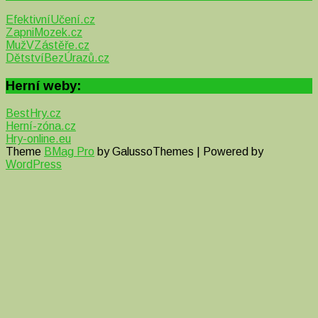
EfektivníUčení.cz
ZapniMozek.cz
MužVZástěře.cz
DětstvíBezÚrazů.cz
Herní weby:
BestHry.cz
Herní-zóna.cz
Hry-online.eu
Theme
BMag Pro
by GalussoThemes | Powered by
WordPress