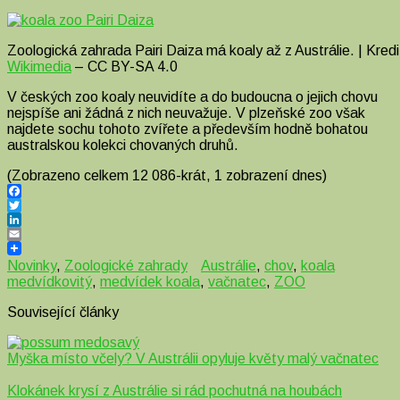
Zoologická zahrada Pairi Daiza má koaly až z Austrálie. | Kred
Wikimedia
– CC BY-SA 4.0
V českých zoo koaly neuvidíte a do budoucna o jejich chovu
nejspíše ani žádná z nich neuvažuje. V plzeňské zoo však
najdete sochu tohoto zvířete a především hodně bohatou
australskou kolekci chovaných druhů.
(Zobrazeno celkem 12 086-krát, 1 zobrazení dnes)
Facebook
Twitter
LinkedIn
Email
Novinky
,
Zoologické zahrady
Austrálie
,
chov
,
koala
medvídkovitý
,
medvídek koala
,
vačnatec
,
ZOO
Související články
Myška místo včely? V Austrálii opyluje květy malý vačnatec
Klokánek krysí z Austrálie si rád pochutná na houbách