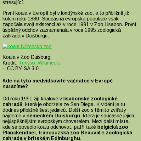
stresující.
První koala v Evropě byl v londýnské zoo, a to přibližně již
kolem roku 1880. Současná evropská populace však
započala svojí existenci až v roce 1991 v Zoo Lisabon. První
úspěšný odchov zaznamenala v roce 1995 zoologická
zahrada v Duisburgu.
Koala v Zoo Duisburg.
Kredit:
Tuxyso, Wikimedia
– CC BY-SA 3.0
Kde na tyto medvídkovité vačnatce v Evropě
narazíme?
Od roku 1991 žijí koalové v
lisabonské zoologické
zahradě
, která je obdržela ze San Diega. K vidění je tu
dodnes přibližně šest jedinců. Další zoo s těmito zvířaty
najdeme v
německém Duisburgu
, která je současně jejich
nejúspěšnějším evropským chovatelem. Mezi další místa,
kde se povedlo koalu odchovat, patří také
belgická zoo
Planckendael
,
francouzská zoo Beauval
a
zoologická
zahrada v britském Edinburghu
.