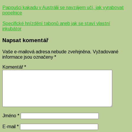
Papoušci kakadu v Austrálii se navzájem učí, jak vyrabovat
popelnice
Specifické hnízdění tabonů aneb jak se staví vlastní
inkubátor
Napsat komentář
Vaše e-mailová adresa nebude zveřejněna.
Vyžadované
informace jsou označeny
*
Komentář
*
Jméno
*
E-mail
*