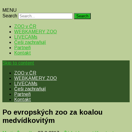
MENU
Search
ZOO v ČR
WEBKAMERY ZOO
LIVECAMs
Češi zachraňují
Partneři
Kontakt
Skip to content
ZOO v ČR
WEBKAMERY ZOO
LIVECAMs
Češi zachraňují
Partneři
Kontakt
Po evropských zoo za koalou
medvídkovitým