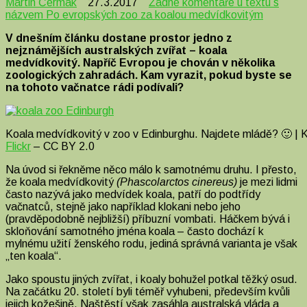
Martin Čermák
27.3.2017
Žádné komentáře
u textu s
názvem Po evropských zoo za koalou medvídkovitým
V dnešním článku dostane prostor jedno z
nejznámějších australských zvířat – koala
medvídkovitý. Napříč Evropou je chován v několika
zoologických zahradách. Kam vyrazit, pokud byste se
na tohoto vačnatce rádi podívali?
Koala medvídkovitý v zoo v Edinburghu. Najdete mládě? 🙂 | K
Flickr
– CC BY 2.0
Na úvod si řekněme něco málo k samotnému druhu. I přesto,
že koala medvídkovitý
(Phascolarctos cinereus)
je mezi lidmi
často nazývá jako medvídek koala, patří do podtřídy
vačnatců, stejně jako například klokani nebo jeho
(pravděpodobně nejbližší) příbuzní vombati. Háčkem bývá i
skloňování samotného jména koala – často dochází k
mylnému užití ženského rodu, jediná správná varianta je však
„ten koala“.
Jako spoustu jiných zvířat, i koaly bohužel potkal těžký osud.
Na začátku 20. století byli téměř vyhubeni, především kvůli
jejich kožešině. Naštěstí však zasáhla australská vláda a