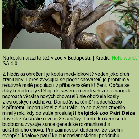
Na koalu narazíte též v zoo v Budapešti. | Kredit:
Hello world,
SA 4.0
Z hlediska ohrožení je koala medvídkovitý veden jako druh
zranitelný. I přes zvyšující se počet chovatelů je problém v
relativně malé populaci i v příbuzenském křížení. Občas se
díky tomu koaly stěhují do severoamerických zoo a naopak,
naprostá většina nových chovatelů ale obdržela koaly
z evropských odchovů. Donedávna téměř nedocházelo
k přímému importu koal z Austrálie, to se ovšem změnilo
minulý rok, kdy do stále proslulejší
belgické zoo Pairi Daiza
dovezli z Austrálie rovnou 3 samičky. Tímto krokem se do
budoucna zvyšuje šance genetické rozmanitosti a
udržitelného chovu. Pro zajímavost dodejme, že všichni
evropští koalové patří ke queenslandskému poddruhu.