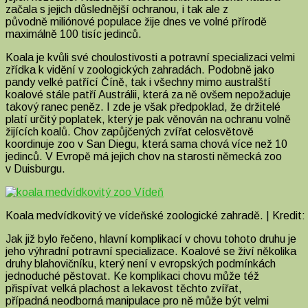
začala s jejich důslednější ochranou, i tak ale z
původně miliónové populace žije dnes ve volné přírodě
maximálně 100 tisíc jedinců.
Koala je kvůli své choulostivosti a potravní specializaci velmi
zřídka k vidění v zoologických zahradách. Podobně jako
pandy velké patřící Číně, tak i všechny mimo australští
koalové stále patří Austrálii, která za ně ovšem nepožaduje
takový ranec peněz. I zde je však předpoklad, že držitelé
platí určitý poplatek, který je pak věnován na ochranu volně
žijících koalů. Chov zapůjčených zvířat celosvětově
koordinuje zoo v San Diegu, která sama chová více než 10
jedinců. V Evropě má jejich chov na starosti německá zoo
v Duisburgu.
Koala medvídkovitý ve vídeňské zoologické zahradě. | Kredit
Jak již bylo řečeno, hlavní komplikací v chovu tohoto druhu je
jeho výhradní potravní specializace. Koalové se živí několika
druhy blahovičníku, který není v evropských podmínkách
jednoduché pěstovat. Ke komplikaci chovu může též
přispívat velká plachost a lekavost těchto zvířat,
případná neodborná manipulace pro ně může být velmi