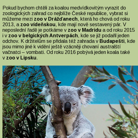
Pokud bychom chtěli za koalou medvídkovitým vyrazit do
zoologických zahrad co nejblíže České republice, vybrat si
můžeme mezi
zoo v Drážďanech
, která ho chová od roku
2013, a
zoo vídeňskou
, kde mají nově sestavený pár. V
neposlední řadě je potkáme v
zoo v Madridu
a od roku 2015
i v
zoo v belgických Antverpách
, kde se již podařil jeden
odchov. K držitelům se přidala též zahrada v
Budapešti
, kde
jsou mimo jiné k vidění ještě vzácněji chovaní australští
vačnatci – vombati. Od roku 2016 pobývá jeden koala také
v
zoo v Lipsku
.