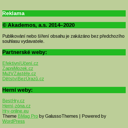
Reklama
© Akademos, a.s. 2014–2020
Publikování nebo šíření obsahu je zakázáno bez předchozího
souhlasu vydavatele.
Partnerské weby:
EfektivníUčení.cz
ZapniMozek.cz
MužVZástěře.cz
DětstvíBezÚrazů.cz
Herní weby:
BestHry.cz
Herní-zóna.cz
Hry-online.eu
Theme
BMag Pro
by GalussoThemes | Powered by
WordPress