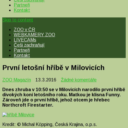
Partneři
Kontakt
Skip to content
ZOO v ČR
WEBKAMERY ZOO
LIVECAMs
Češi zachraňují
Partneři
Kontakt
První letošní hříbě v Milovicích
u
ZOO Magazín
13.3.2016
Žádné komentáře
textu
Dnes zhruba v 10:50 se v Milovicích narodilo první hříbě
s
divokých koní letošního roku. Matkou je klisna Funny.
názvem
Zároveň jde o první hříbě, jehož otcem je hřebec
První
Northcroft Firestarter.
letošní
hříbě
v
Milovicích
Kredit: © Michal Köpping, Česká Krajina, o.p.s.