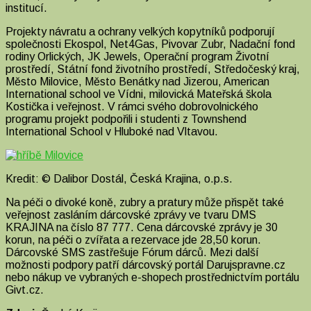
institucí.
Projekty návratu a ochrany velkých kopytníků podporují
společnosti Ekospol, Net4Gas, Pivovar Zubr, Nadační fond
rodiny Orlických, JK Jewels, Operační program Životní
prostředí, Státní fond životního prostředí, Středočeský kraj,
Město Milovice, Město Benátky nad Jizerou, American
International school ve Vídni, milovická Mateřská škola
Kostička i veřejnost. V rámci svého dobrovolnického
programu projekt podpořili i studenti z Townshend
International School v Hluboké nad Vltavou.
Kredit: © Dalibor Dostál, Česká Krajina, o.p.s.
Na péči o divoké koně, zubry a pratury může přispět také
veřejnost zasláním dárcovské zprávy ve tvaru DMS
KRAJINA na číslo 87 777. Cena dárcovské zprávy je 30
korun, na péči o zvířata a rezervace jde 28,50 korun.
Dárcovské SMS zastřešuje Fórum dárců. Mezi další
možnosti podpory patří dárcovský portál Darujspravne.cz
nebo nákup ve vybraných e-shopech prostřednictvím portálu
Givt.cz.