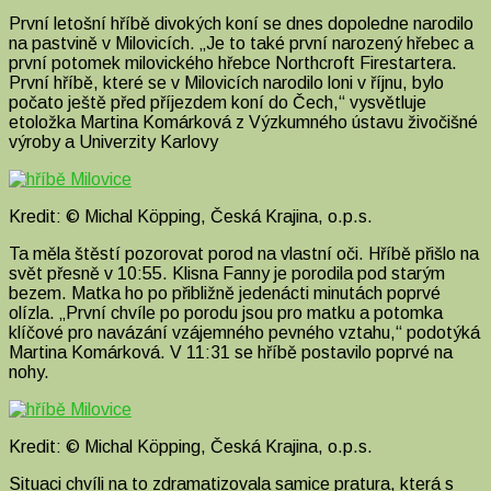
První letošní hříbě divokých koní se dnes dopoledne narodilo
na pastvině v Milovicích. „Je to také první narozený hřebec a
první potomek milovického hřebce Northcroft Firestartera.
První hříbě, které se v Milovicích narodilo loni v říjnu, bylo
počato ještě před příjezdem koní do Čech,“ vysvětluje
etoložka Martina Komárková z Výzkumného ústavu živočišné
výroby a Univerzity Karlovy
Kredit: © Michal Köpping, Česká Krajina, o.p.s.
Ta měla štěstí pozorovat porod na vlastní oči. Hříbě přišlo na
svět přesně v 10:55. Klisna Fanny je porodila pod starým
bezem. Matka ho po přibližně jedenácti minutách poprvé
olízla. „První chvíle po porodu jsou pro matku a potomka
klíčové pro navázání vzájemného pevného vztahu,“ podotýká
Martina Komárková. V 11:31 se hříbě postavilo poprvé na
nohy.
Kredit: © Michal Köpping, Česká Krajina, o.p.s.
Situaci chvíli na to zdramatizovala samice pratura, která s