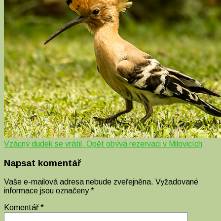
Vzácný dudek se vrátil. Opět obývá rezervaci v Milovicích
Napsat komentář
Vaše e-mailová adresa nebude zveřejněna.
Vyžadované
informace jsou označeny
*
Komentář
*