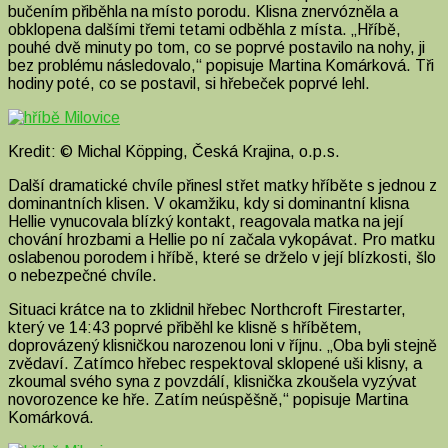
bučením přiběhla na místo porodu. Klisna znervózněla a
obklopena dalšími třemi tetami odběhla z místa. „Hříbě,
pouhé dvě minuty po tom, co se poprvé postavilo na nohy, ji
bez problému následovalo,“ popisuje Martina Komárková. Tři
hodiny poté, co se postavil, si hřebeček poprvé lehl.
Kredit: © Michal Köpping, Česká Krajina, o.p.s.
Další dramatické chvíle přinesl střet matky hříběte s jednou z
dominantních klisen. V okamžiku, kdy si dominantní klisna
Hellie vynucovala blízký kontakt, reagovala matka na její
chování hrozbami a Hellie po ní začala vykopávat. Pro matku
oslabenou porodem i hříbě, které se drželo v její blízkosti, šlo
o nebezpečné chvíle.
Situaci krátce na to zklidnil hřebec Northcroft Firestarter,
který ve 14:43 poprvé přiběhl ke klisně s hříbětem,
doprovázený klisničkou narozenou loni v říjnu. „Oba byli stejně
zvědaví. Zatímco hřebec respektoval sklopené uši klisny, a
zkoumal svého syna z povzdálí, klisnička zkoušela vyzývat
novorozence ke hře. Zatím neúspěšně,“ popisuje Martina
Komárková.