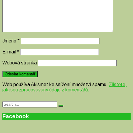
Jméno
*
E-mail
*
Webová stránka
Web používá Akismet ke snížení množství spamu.
Zjistěte,
jak jsou zpracovávány údaje z komentářů.
Search
Search
for:
Facebook