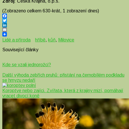
Zdroj
: Česká Krajina, o.p.s.
(Zobrazeno celkem 630-krát, 1 zobrazení dnes)
Facebook
Twitter
LinkedIn
Email
Lidé a příroda
hříbě
,
kůň
,
Milovice
Související články
Kde se vzali jednorožci?
Další výhoda zebřích pruhů: přistání na černobílém podkladu
se hmyzu nedaří
Koroptve nebo zajíci. Zvířata, která z krajiny mizí, pomáhají
vracet divocí koně