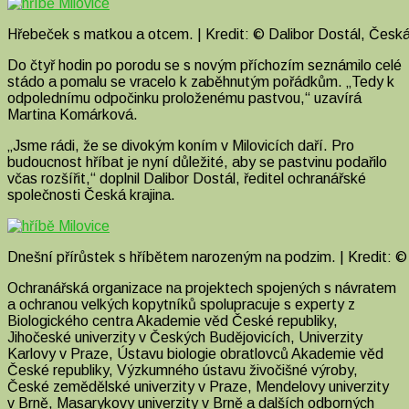
Hřebeček s matkou a otcem. | Kredit: © Dalibor Dostál, Česká 
Do čtyř hodin po porodu se s novým příchozím seznámilo celé
stádo a pomalu se vracelo k zaběhnutým pořádkům. „Tedy k
odpolednímu odpočinku proloženému pastvou,“ uzavírá
Martina Komárková.
„Jsme rádi, že se divokým koním v Milovicích daří. Pro
budoucnost hříbat je nyní důležité, aby se pastvinu podařilo
včas rozšířit,“ doplnil Dalibor Dostál, ředitel ochranářské
společnosti Česká krajina.
Dnešní přírůstek s hříbětem narozeným na podzim. | Kredit: © 
Ochranářská organizace na projektech spojených s návratem
a ochranou velkých kopytníků spolupracuje s experty z
Biologického centra Akademie věd České republiky,
Jihočeské univerzity v Českých Budějovicích, Univerzity
Karlovy v Praze, Ústavu biologie obratlovců Akademie věd
České republiky, Výzkumného ústavu živočišné výroby,
České zemědělské univerzity v Praze, Mendelovy univerzity
v Brně, Masarykovy univerzity v Brně a dalších odborných