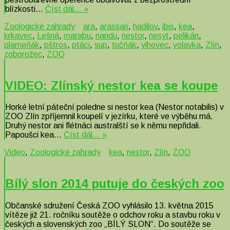
blízkosti…
Číst dál… »
Zoologické zahrady
ara
,
arassari
,
hadilov
,
ibis
,
kea
,
krkavec
,
Lešná
,
marabu
,
nandu
,
nestor
,
nesyt
,
pelikán
,
plameňák
,
pštros
,
ptáci
,
sup
,
tučňák
,
vlhovec
,
volavka
,
Zlín
,
zoborožec
,
ZOO
VIDEO: Zlínský nestor kea se koupe
Horké letní páteční poledne si nestor kea (Nestor notabilis) v
ZOO Zlín zpříjemnil koupelí v jezírku, které ve výběhu má.
Druhý nestor ani flétnáci australští se k němu nepřidali.
Papoušci kea…
Číst dál… »
Video
,
Zoologické zahrady
kea
,
nestor
,
Zlín
,
ZOO
Bílý slon 2014 putuje do českých zoo
Občanské sdružení Česká ZOO vyhlásilo 13. května 2015
vítěze již 21. ročníku soutěže o odchov roku a stavbu roku v
českých a slovenských zoo „BÍLÝ SLON“. Do soutěže se