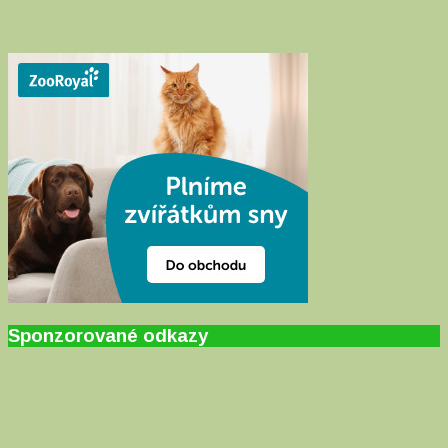
Sponzorované odkazy