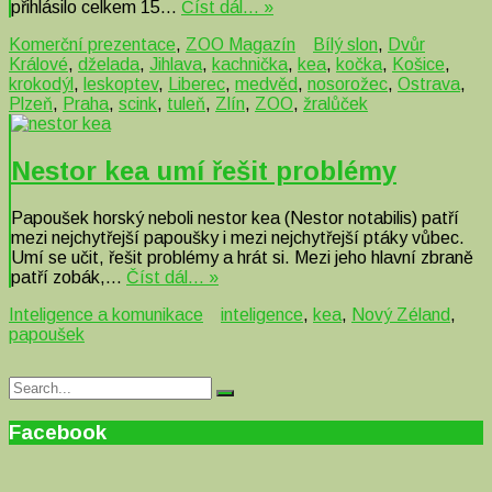
přihlásilo celkem 15…
Číst dál… »
Komerční prezentace
,
ZOO Magazín
Bílý slon
,
Dvůr
Králové
,
dželada
,
Jihlava
,
kachnička
,
kea
,
kočka
,
Košice
,
krokodýl
,
leskoptev
,
Liberec
,
medvěd
,
nosorožec
,
Ostrava
,
Plzeň
,
Praha
,
scink
,
tuleň
,
Zlín
,
ZOO
,
žralůček
Nestor kea umí řešit problémy
Papoušek horský neboli nestor kea (Nestor notabilis) patří
mezi nejchytřejší papoušky i mezi nejchytřejší ptáky vůbec.
Umí se učit, řešit problémy a hrát si. Mezi jeho hlavní zbraně
patří zobák,…
Číst dál… »
Inteligence a komunikace
inteligence
,
kea
,
Nový Zéland
,
papoušek
Search
Search
for:
Facebook