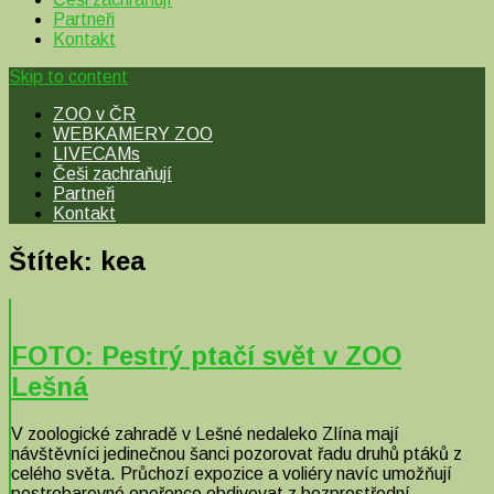
Partneři
Kontakt
Skip to content
ZOO v ČR
WEBKAMERY ZOO
LIVECAMs
Češi zachraňují
Partneři
Kontakt
Štítek:
kea
FOTO: Pestrý ptačí svět v ZOO
Lešná
V zoologické zahradě v Lešné nedaleko Zlína mají
návštěvníci jedinečnou šanci pozorovat řadu druhů ptáků z
celého světa. Průchozí expozice a voliéry navíc umožňují
pestrobarevné opeřence obdivovat z bezprostřední