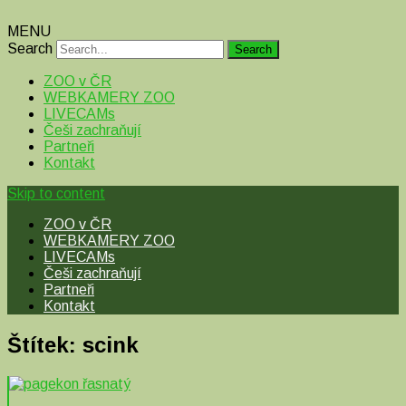
MENU
Search
ZOO v ČR
WEBKAMERY ZOO
LIVECAMs
Češi zachraňují
Partneři
Kontakt
Skip to content
ZOO v ČR
WEBKAMERY ZOO
LIVECAMs
Češi zachraňují
Partneři
Kontakt
Štítek:
scink