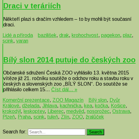
Draci v teráriích
Někteří plazi s dračím vzhledem – to by mohli být současní
draci.
Lidé a příroda
bazilišek
,
drak
,
krohochvost
,
pagekon
,
plaz
,
scink
,
varan
Bílý slon 2014 putuje do českých zoo
Občanské sdružení Česká ZOO vyhlásilo 13. května 2015
vítěze již 21. ročníku soutěže o odchov roku a stavbu roku v
českých a slovenských zoo „BÍLÝ SLON“. Do soutěže se
přihlásilo celkem 15…
Číst dál… »
Komerční prezentace
,
ZOO Magazín
Bílý slon
,
Dvůr
Králové
,
dželada
,
Jihlava
,
kachnička
,
kea
,
kočka
,
Košice
,
krokodýl
,
leskoptev
,
Liberec
,
medvěd
,
nosorožec
,
Ostrava
,
Plzeň
,
Praha
,
scink
,
tuleň
,
Zlín
,
ZOO
,
žralůček
Search for:
Search