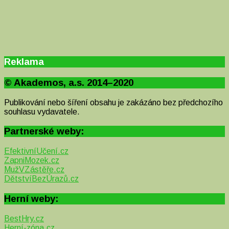
Reklama
© Akademos, a.s. 2014–2020
Publikování nebo šíření obsahu je zakázáno bez předchozího
souhlasu vydavatele.
Partnerské weby:
EfektivníUčení.cz
ZapniMozek.cz
MužVZástěře.cz
DětstvíBezÚrazů.cz
Herní weby:
BestHry.cz
Herní-zóna.cz