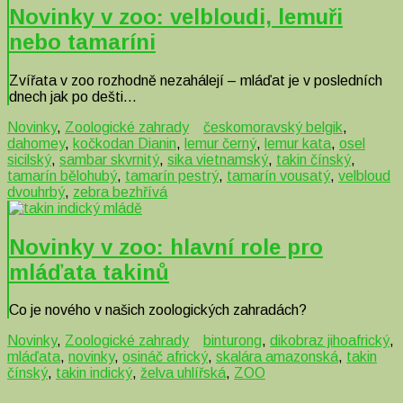
Novinky v zoo: velbloudi, lemuři
nebo tamaríni
Zvířata v zoo rozhodně nezahálejí – mláďat je v posledních
dnech jak po dešti…
Novinky
,
Zoologické zahrady
českomoravský belgik
,
dahomey
,
kočkodan Dianin
,
lemur černý
,
lemur kata
,
osel
sicilský
,
sambar skvrnitý
,
sika vietnamský
,
takin čínský
,
tamarín bělohubý
,
tamarín pestrý
,
tamarín vousatý
,
velbloud
dvouhrbý
,
zebra bezhřívá
Novinky v zoo: hlavní role pro
mláďata takinů
Co je nového v našich zoologických zahradách?
Novinky
,
Zoologické zahrady
binturong
,
dikobraz jihoafrický
,
mláďata
,
novinky
,
osináč africký
,
skalára amazonská
,
takin
čínský
,
takin indický
,
želva uhlířská
,
ZOO