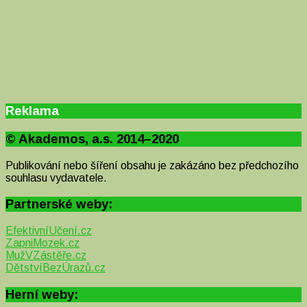
Reklama
© Akademos, a.s. 2014–2020
Publikování nebo šíření obsahu je zakázáno bez předchozího
souhlasu vydavatele.
Partnerské weby:
EfektivníUčení.cz
ZapniMozek.cz
MužVZástěře.cz
DětstvíBezÚrazů.cz
Herní weby: