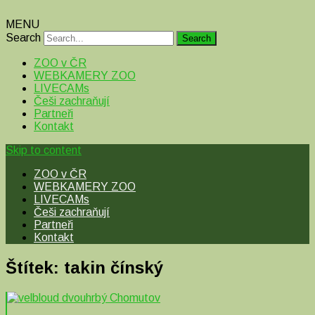
MENU
Search
ZOO v ČR
WEBKAMERY ZOO
LIVECAMs
Češi zachraňují
Partneři
Kontakt
Skip to content
ZOO v ČR
WEBKAMERY ZOO
LIVECAMs
Češi zachraňují
Partneři
Kontakt
Štítek:
takin čínský