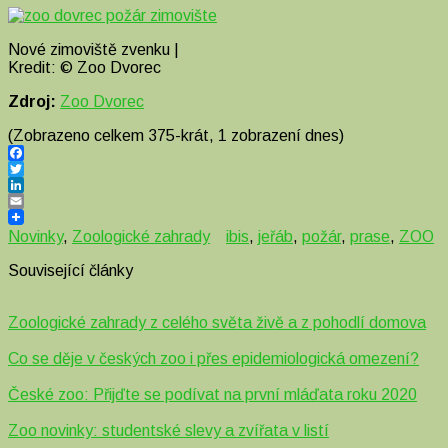
Nové zimoviště zvenku |
Kredit: © Zoo Dvorec
Zdroj:
Zoo Dvorec
(Zobrazeno celkem 375-krát, 1 zobrazení dnes)
Facebook
Twitter
LinkedIn
Email
Novinky
,
Zoologické zahrady
ibis
,
jeřáb
,
požár
,
prase
,
ZOO
Související články
Zoologické zahrady z celého světa živě a z pohodlí domova
Co se děje v českých zoo i přes epidemiologická omezení?
České zoo: Přijďte se podívat na první mláďata roku 2020
Zoo novinky: studentské slevy a zvířata v listí