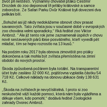
život při neštěstí. Významný chovatel ptáků Čestmír
Drozdek do zoo deponoval tři jeřáby královské a samce
zoborožce. Ze Safari Parku Dvůr Králové byli dovezeni dva
pelikáni bílí.
„Bohužel asi již nikdy nedokážeme obnovit chov prasat
savanových. Tato zvířata jsou v současné době v evropských
zoo chována velmi sporadicky,“ říká ředitel zoo Viktor
Ambrož. “ Ale již tento rok jsme zaznamenali úspěch v chovu
nově sestavených párů ibise posvátného, kteří vyvedli pět
mláďat, tím se hejno rozrostlo na 13 kusů.“
Na podzim roku 2017 byla obnova zimoviště pro ptáky
dokončena a tak mohla být zvířata přemístěna na zimní
období do nových prostor.
Škoda způsobená požárem byla totální. Na transparentní
účet bylo zasláno 32 000 Kč, pojišťovna vyplatila částku 54
718 Kč. Celkové náklady na obnovu ubikace činily 138 631
Kč.
„Škoda na zvířatech je nevyčíslitelná. I proto si zoo
neskutečně váží každé pomoci, která nám byla vyjádřena a
děkuje všem, kdo pomohl,“ dodává ředitel Zoologické
zahrady Dvorec Ambrož.