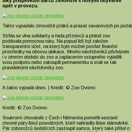
díky příspěvkům dárců zimoviště s novými obyvateli
opět v provozu.
Takto vypadalo zimoviště ptáků a prasat savanových po požá
Strhla se vlna solidarity a řada příznivců a přátel zoo
podávala pomocnou ruku. Na popud lidí byl založen
transparentní účet, na který bylo možné posílat finanční
prostředky na obnovu ubikace. Mnoho návštěvníků přicházelo
i v zimním období do zoo a zaplacením vstupného vyjádřili
svou podporu nebo zakoupili permanentku a stali se tak
pravidelnými návštěvníky zoo.
A takto vypadá dnes. | Kredit: © Zoo Dvorec
Kredit: © Zoo Dvorec
Soukromí chovatelé z Čech i Německa pomohli sestavit
chovné páry ibisů posvátných, kteří nahradily ibise slámokrké.
Pár zoborožců šedolících zastoupil samce, který také přišel o