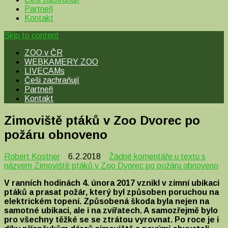
Partneři
Kontakt
Skip to content
ZOO v ČR
WEBKAMERY ZOO
LIVECAMs
Češi zachraňují
Partneři
Kontakt
Zimoviště ptáků v Zoo Dvorec po
požáru obnoveno
Robert Kostner
6.2.2018
Žádné komentáře
u textu s
názvem Zimoviště ptáků v Zoo Dvorec po požáru obnoveno
V ranních hodinách 4. února 2017 vznikl v zimní ubikaci
ptáků a prasat požár, který byl způsoben poruchou na
elektrickém topení. Způsobená škoda byla nejen na
samotné ubikaci, ale i na zvířatech. A samozřejmě bylo
pro všechny těžké se se ztrátou vyrovnat. Po roce je i