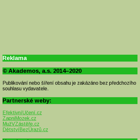
Reklama
© Akademos, a.s. 2014–2020
Publikování nebo šíření obsahu je zakázáno bez předchozího
souhlasu vydavatele.
Partnerské weby:
EfektivníUčení.cz
ZapniMozek.cz
MužVZástěře.cz
DětstvíBezÚrazů.cz