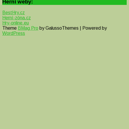
Herní weby:
BestHry.cz
Herní-zóna.cz
Hry-online.eu
Theme
BMag Pro
by GalussoThemes | Powered by
WordPress