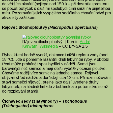
do větších akvárií (nejlépe nad 150 l) – při dostatku prostoru
se počet potyček s dalšími spolubydlícími sníží na přijatelnou
míru. Pozorování jejich vyspělého sociálního chování bývá pro
akvaristy zážitkem.
Rájovec dlouhoploutvý
(Macropodus opercularis
)
Rájovec dlouhoploutvý. | Kredit:
André
Karwath, Wikimedia
– CC BY-SA 2.5
Ryba, která hodně vydrží, dokonce i nižší teplotu vody (pod
18 °C). Jde o poměrně razantní druh labyrintní ryby, v období
tření může prohánět spolubydlící v nádrži. Samci jsou
barevnější než samice a mají delší výběžky ocasní ploutve.
Chováme raději více samic na jednoho samce. Rájovci
obývají střed nádrže a dorůstají cca 12 cm. Při rozmnožování
staví samečci rájovců, stejně jako další uvedené druhy
labyrintek, na hladině hnízdo z bublinek a o potomstvo se až
do rozplavání starají.
Čichavec šedý (zlatý/modrý) –
Trichopodus
(Trichogaster) trichopterus