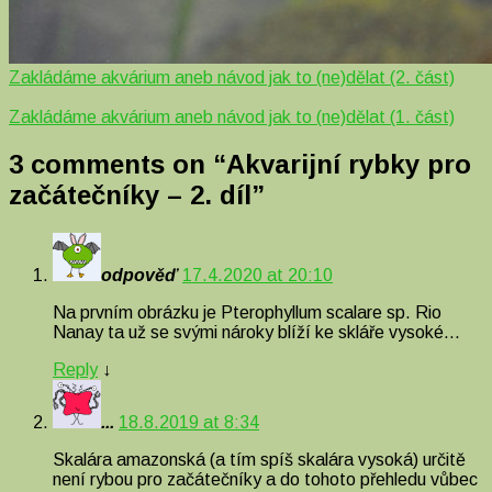
Zakládáme akvárium aneb návod jak to (ne)dělat (2. část)
Zakládáme akvárium aneb návod jak to (ne)dělat (1. část)
3 comments on “
Akvarijní rybky pro
začátečníky – 2. díl
”
odpověď
17.4.2020 at 20:10
Na prvním obrázku je Pterophyllum scalare sp. Rio
Nanay ta už se svými nároky blíží ke skláře vysoké…
Reply
↓
...
18.8.2019 at 8:34
Skalára amazonská (a tím spíš skalára vysoká) určitě
není rybou pro začátečníky a do tohoto přehledu vůbec