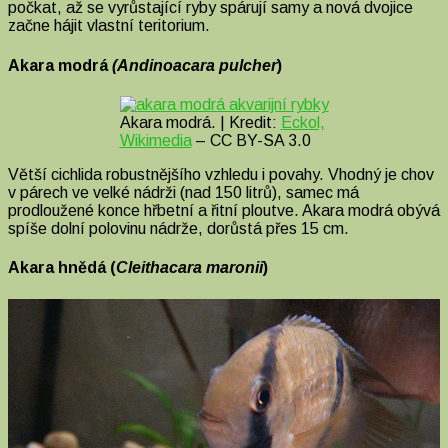
počkat, až se vyrůstající ryby spárují samy a nová dvojice
začne hájit vlastní teritorium.
Akara modrá
(Andinoacara pulcher
)
Akara modrá. | Kredit:
Eckol,
Wikimedia
– CC BY-SA 3.0
Větší cichlida robustnějšího vzhledu i povahy. Vhodný je chov
v párech ve velké nádrži (nad 150 litrů), samec má
prodloužené konce hřbetní a řitní ploutve. Akara modrá obývá
spíše dolní polovinu nádrže, dorůstá přes 15 cm.
Akara hnědá (
Cleithacara maronii
)