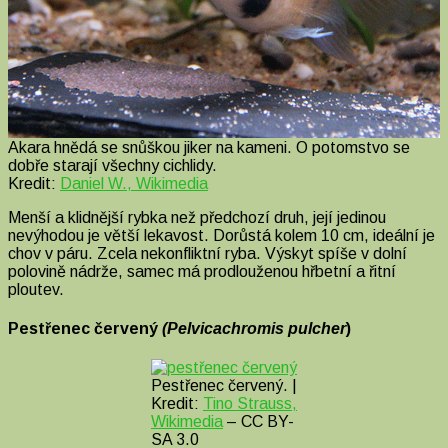
Akara hnědá se snůškou jiker na kameni. O potomstvo se
dobře starají všechny cichlidy.
Kredit:
Daniel W., Wikimedia
Menší a klidnější rybka než předchozí druh, její jedinou
nevýhodou je větší lekavost. Dorůstá kolem 10 cm, ideální je
chov v páru. Zcela nekonfliktní ryba. Výskyt spíše v dolní
polovině nádrže, samec má prodlouženou hřbetní a řitní
ploutev.
Pestřenec červený
(Pelvicachromis pulcher
)
Pestřenec červený. |
Kredit:
Tino Strauss,
Wikimedia
– CC BY-
SA 3.0