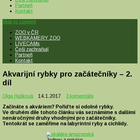
Partneři
Kontakt
Skip to content
ZOO v ČR
WEBKAMERY ZOO
LIVECAMs
Češi zachraňují
Partneři
Kontakt
Akvarijní rybky pro začátečníky – 2.
díl
u
Olga Hušková
14.1.2017
3 komentáře
textu
Začínáte s akváriem? Pořiďte si odolné rybky.
s
Ve druhém díle tohoto článku vás seznámíme s dalšími
názvem
nenáročnými druhy vhodnými pro začátečníky.
Akvarijní
Tentokrát se zaměříme na labyrintní ryby a cichlidy.
rybky
pro
začátečníky
Jednou z nejvíce