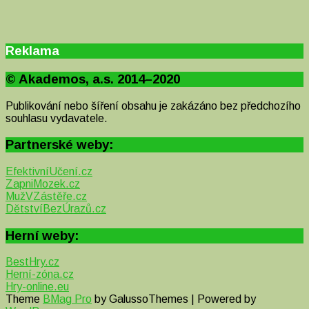
Reklama
© Akademos, a.s. 2014–2020
Publikování nebo šíření obsahu je zakázáno bez předchozího
souhlasu vydavatele.
Partnerské weby:
EfektivníUčení.cz
ZapniMozek.cz
MužVZástěře.cz
DětstvíBezÚrazů.cz
Herní weby:
BestHry.cz
Herní-zóna.cz
Hry-online.eu
Theme
BMag Pro
by GalussoThemes | Powered by