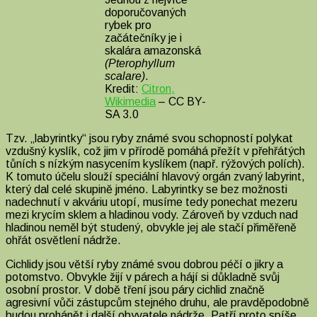
–
doporučovaných
2.
rybek pro
díl
začátečníky je i
skalára amazonská
(Pterophyllum
scalare)
.
Kredit:
Citron,
Wikimedia
– CC BY-
SA 3.0
Tzv. „labyrintky“ jsou ryby známé svou schopností polykat
vzdušný kyslík, což jim v přírodě pomáhá přežít v přehřátých
tůních s nízkým nasycením kyslíkem (např. rýžových polích).
K tomuto účelu slouží speciální hlavový orgán zvaný labyrint,
který dal celé skupině jméno. Labyrintky se bez možnosti
nadechnutí v akváriu utopí, musíme tedy ponechat mezeru
mezi krycím sklem a hladinou vody. Zároveň by vzduch nad
hladinou neměl být studený, obvykle jej ale stačí přiměřeně
ohřát osvětlení nádrže.
Cichlidy jsou větší ryby známé svou dobrou péčí o jikry a
potomstvo. Obvykle žijí v párech a hájí si důkladně svůj
osobní prostor. V době tření jsou páry cichlid značně
agresivní vůči zástupcům stejného druhu, ale pravděpodobně
budou prohánět i další obyvatele nádrže. Patří proto spíše