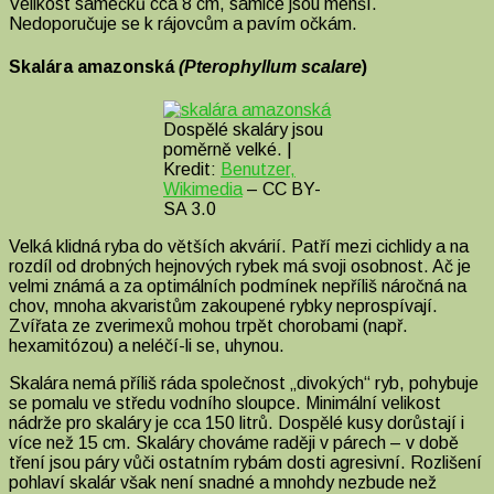
Velikost samečků cca 8 cm, samice jsou menší.
Nedoporučuje se k rájovcům a pavím očkám.
Skalára amazonská
(Pterophyllum scalare
)
Dospělé skaláry jsou
poměrně velké. |
Kredit:
Benutzer,
Wikimedia
– CC BY-
SA 3.0
Velká klidná ryba do větších akvárií. Patří mezi cichlidy a na
rozdíl od drobných hejnových rybek má svoji osobnost. Ač je
velmi známá a za optimálních podmínek nepříliš náročná na
chov, mnoha akvaristům zakoupené rybky neprospívají.
Zvířata ze zverimexů mohou trpět chorobami (např.
hexamitózou) a neléčí-li se, uhynou.
Skalára nemá příliš ráda společnost „divokých“ ryb, pohybuje
se pomalu ve středu vodního sloupce. Minimální velikost
nádrže pro skaláry je cca 150 litrů. Dospělé kusy dorůstají i
více než 15 cm. Skaláry chováme raději v párech – v době
tření jsou páry vůči ostatním rybám dosti agresivní. Rozlišení
pohlaví skalár však není snadné a mnohdy nezbude než