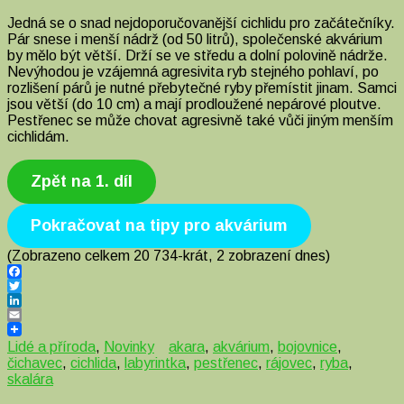
Jedná se o snad nejdoporučovanější cichlidu pro začátečníky.
Pár snese i menší nádrž (od 50 litrů), společenské akvárium
by mělo být větší. Drží se ve středu a dolní polovině nádrže.
Nevýhodou je vzájemná agresivita ryb stejného pohlaví, po
rozlišení párů je nutné přebytečné ryby přemístit jinam. Samci
jsou větší (do 10 cm) a mají prodloužené nepárové ploutve.
Pestřenec se může chovat agresivně také vůči jiným menším
cichlidám.
Zpět na 1. díl
Pokračovat na tipy pro akvárium
(Zobrazeno celkem 20 734-krát, 2 zobrazení dnes)
Facebook
Twitter
LinkedIn
Email
Lidé a příroda
,
Novinky
akara
,
akvárium
,
bojovnice
,
čichavec
,
cichlida
,
labyrintka
,
pestřenec
,
rájovec
,
ryba
,
skalára