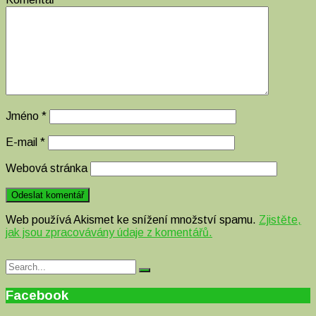
Jméno
*
E-mail
*
Webová stránka
Web používá Akismet ke snížení množství spamu.
Zjistěte,
jak jsou zpracovávány údaje z komentářů.
Search
Search
for:
Facebook