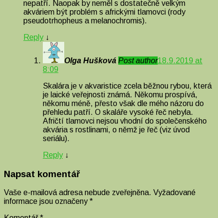
nepatří. Naopak by neměl s dostatečně velkým
akváriem být problém s africkými tlamovci (rody
pseudotrhopheus a melanochromis).
Reply
↓
Olga Hušková
Post author
18.9.2019 at
8:09
Skalára je v akvaristice zcela běžnou rybou, která
je laické veřejnosti známá. Někomu prospívá,
někomu méně, přesto však dle mého názoru do
přehledu patří. O skaláře vysoké řeč nebyla.
Afričtí tlamovci nejsou vhodní do společenského
akvária s rostlinami, o němž je řeč (viz úvod
seriálu).
Reply
↓
Napsat komentář
Vaše e-mailová adresa nebude zveřejněna.
Vyžadované
informace jsou označeny
*
Komentář
*