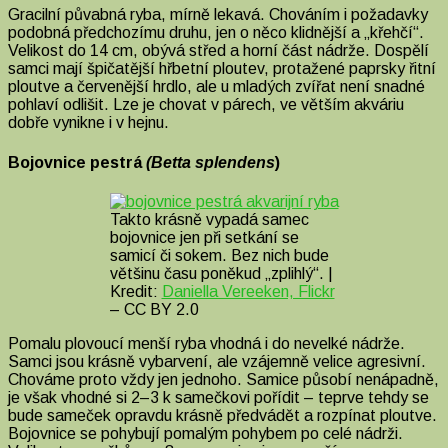
Gracilní půvabná ryba, mírně lekavá. Chováním i požadavky
podobná předchozímu druhu, jen o něco klidnější a „křehčí“.
Velikost do 14 cm, obývá střed a horní část nádrže. Dospělí
samci mají špičatější hřbetní ploutev, protažené paprsky řitní
ploutve a červenější hrdlo, ale u mladých zvířat není snadné
pohlaví odlišit. Lze je chovat v párech, ve větším akváriu
dobře vynikne i v hejnu.
Bojovnice pestrá
(Betta splendens
)
Takto krásně vypadá samec
bojovnice jen při setkání se
samicí či sokem. Bez nich bude
většinu času poněkud „zplihlý“. |
Kredit:
Daniella Vereeken, Flickr
– CC BY 2.0
Pomalu plovoucí menší ryba vhodná i do nevelké nádrže.
Samci jsou krásně vybarvení, ale vzájemně velice agresivní.
Chováme proto vždy jen jednoho. Samice působí nenápadně,
je však vhodné si 2–3 k samečkovi pořídit – teprve tehdy se
bude sameček opravdu krásně předvádět a rozpínat ploutve.
Bojovnice se pohybují pomalým pohybem po celé nádrži.