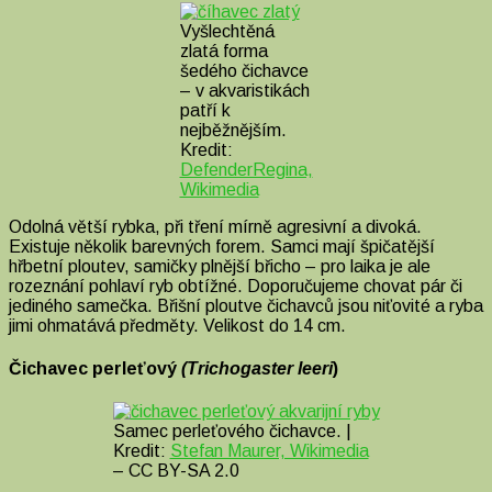
Vyšlechtěná
zlatá forma
šedého čichavce
– v akvaristikách
patří k
nejběžnějším.
Kredit:
DefenderRegina,
Wikimedia
Odolná větší rybka, při tření mírně agresivní a divoká.
Existuje několik barevných forem. Samci mají špičatější
hřbetní ploutev, samičky plnější břicho – pro laika je ale
rozeznání pohlaví ryb obtížné. Doporučujeme chovat pár či
jediného samečka. Břišní ploutve čichavců jsou niťovité a ryba
jimi ohmatává předměty. Velikost do 14 cm.
Čichavec perleťový
(Trichogaster leeri
)
Samec perleťového čichavce. |
Kredit:
Stefan Maurer, Wikimedia
– CC BY-SA 2.0