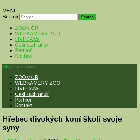
MENU
Search
ZOO v ČR
WEBKAMERY ZOO
LIVECAMs
Češi zachraňují
Partneři
Kontakt
Skip to content
ZOO v ČR
WEBKAMERY ZOO
LIVECAMs
Češi zachraňují
Partneři
Kontakt
Hřebec divokých koní školí svoje
syny