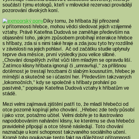
součástí týmu etologů, kteří v milovické rezervaci provádějí
pozorování divokých koní.
Díky tomu, že hříbata žijí přirozeně
v přítomnosti hřebce, mohou vědci sledovat jejich vzájemné
vztahy. Právě Kateřina Dudová se zaměřuje především na
objasnění toho, jakým způsobem probíhají interakce hřebce
s hříbaty, zda si s nimi také hraje a zda jsou tyto hry rozdílné
v závislosti na jejich pohlaví. Ač od začátku studie uplynuly
teprve dva měsíce, první výsledky jsou velice slibné.
„Chování dospělých zvířat vůči těm mladým se opravdu liší.
Zatímco klisny hříbata ignorují či „umravňují,“ za přílišnou
dotěrnost je trestají hrozbami či slabým kousnutím, hřebec je
mírnější a skutečně se i účastní her. Především takzvaných
„lokomočních,“ kdy se společně s hříbaty prohání po
pastvině,“ popisuje Kateřina Dudová vztahy k hříbatům ve
stádě.
Mezi velmi zajímavá zjištění patří to, že mladí hřebečci od
otce pozorně kopírují jeho chování. „Hřebec zde tedy působí
i jako vzor, potažmo učitel. Velmi dobře je to ilustrováno
napodobováním nahánění klisny, ke kterému se dva hřebečci
pravidelně připojují a otce těsně následují. Toto chování
naznačuje u koní schopnost takzvaného sociálního učení.
Kromě toho poukazuje tento fakt na důležitost přítomnosti