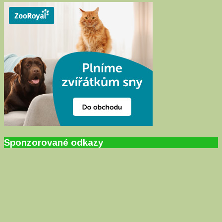
Sponzorované odkazy