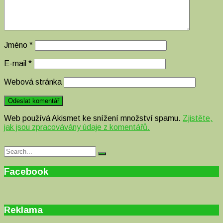
Jméno
*
E-mail
*
Webová stránka
Web používá Akismet ke snížení množství spamu.
Zjistěte,
jak jsou zpracovávány údaje z komentářů.
Search
Search
for:
Facebook
Reklama