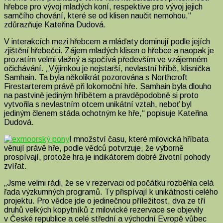
hřebce pro vývoj mladých koní, respektive pro vývoj jejich
samčího chování, které se od klisen naučit nemohou,“
zdůrazňuje Kateřina Dudová.
V interakcích mezi hřebcem a mláďaty dominují podle jejích
zjištění hřebečci. Zájem mladých klisen o hřebce a naopak je
prozatím velmi vlažný a spočívá především ve vzájemném
očichávání. „Výjimkou je nejstarší, nevlastní hříbě, klisnička
Samhain. Ta byla několikrát pozorována s Northcroft
Firestarterem právě při lokomoční hře. Samhain byla dlouho
na pastvině jediným hříbětem a pravděpodobně si proto
vytvořila s nevlastním otcem unikátní vztah, neboť byl
jediným členem stáda ochotným ke hře,“ popisuje Kateřina
Dudová.
I množství času, které milovická hříbata
věnují právě hře, podle vědců potvrzuje, že výborně
prospívají, protože hra je indikátorem dobré životní pohody
zvířat.
„Jsme velmi rádi, že se v rezervaci od počátku rozběhla celá
řada výzkumných programů. Ty přispívají k unikátnosti celého
projektu. Pro vědce jde o jedinečnou příležitost, dva ze tří
druhů velkých kopytníků z milovické rezervace se objevily
v České republice a celé střední a východní Evropě vůbec