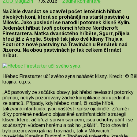
u
ZOO Magazín
7.6.2016
Žádné komentáře
textu
Na čísle dvanáct se uzavřel počet letošních hříbat
s
divokých koní, která se prohánějí na starší pastvině u
názvem
Milovic. Jako poslední se narodil potomek klisně Kylin.
Hřebec
Jedenáct hříbat tvoří potomci hřebce Northcroft
divokých
Firestartera. Matka dvanáctého hříběte, Sgurr, přijela
koní
březí již z Anglie. Stejně tak jako dvě klisny Thuja a
školí
Foxtrot z nové pastviny na Travinách u Benátek nad
svoje
Jizerou. Na obou pastvinách je tak celkem čtrnáct
syny
hříbat.
Hřebec Firestarter učí svého syna nahánět klisny. Kredit: © Bě
krajina, o.p.s.
„Ač panovaly ze začátku obavy, jak hřebci nevlastní potomky
přijmou, nebyly pozorovány žádné komplikace ani u jednoho
ze samců. Případy, kdy hřebec zraní, či zabije hříbě,
takzvaná infanticida, jsou naštěstí spíše ojedinělé. Zřejmě i
díky poměrně nedávno objasněné antiinfanticidní strategii
klisen, které, ač březí s jiným samcem, jsou ochotny pářit i se
současným vůdcem harému a tak ho „ošálit“. Toto chování
bylo pozorováno jak na Travinách, tak v Milovicích,“
vysvětluje Kateřina Dudová z Jihočeské univerzity, která je