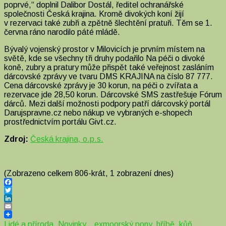
poprvé,“ doplnil Dalibor Dostál, ředitel ochranářské
společnosti Česká krajina. Kromě divokých koní žijí
v rezervaci také zubři a zpětně šlechtění pratuři. Těm se 1.
června ráno narodilo páté mládě.
Bývalý vojenský prostor v Milovicích je prvním místem na
světě, kde se všechny tři druhy podařilo Na péči o divoké
koně, zubry a pratury může přispět také veřejnost zasláním
dárcovské zprávy ve tvaru DMS KRAJINA na číslo 87 777.
Cena dárcovské zprávy je 30 korun, na péči o zvířata a
rezervace jde 28,50 korun. Dárcovské SMS zastřešuje Fórum
dárců. Mezi další možnosti podpory patří dárcovský portál
Darujspravne.cz nebo nákup ve vybraných e-shopech
prostřednictvím portálu Givt.cz.
Zdroj:
Česká krajina, o.p.s.
(Zobrazeno celkem 806-krát, 1 zobrazení dnes)
Facebook
Twitter
LinkedIn
Email
Lidé a příroda
,
Novinky
exmoorský pony
,
hříbě
,
kůň
,