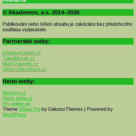
© Akademos, a.s. 2014–2020
Publikování nebo šíření obsahu je zakázáno bez předchozího
souhlasu vydavatele.
Partnerské weby:
EfektivníUčení.cz
ZapniMozek.cz
MužVZástěře.cz
DětstvíBezÚrazů.cz
Herní weby:
BestHry.cz
Herní-zóna.cz
Hry-online.eu
Theme
BMag Pro
by GalussoThemes | Powered by
WordPress