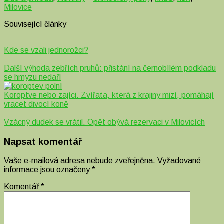
Milovice
Související články
Kde se vzali jednorožci?
Další výhoda zebřích pruhů: přistání na černobílém podkladu
se hmyzu nedaří
Koroptve nebo zajíci. Zvířata, která z krajiny mizí, pomáhají
vracet divocí koně
Vzácný dudek se vrátil. Opět obývá rezervaci v Milovicích
Napsat komentář
Vaše e-mailová adresa nebude zveřejněna.
Vyžadované
informace jsou označeny
*
Komentář
*