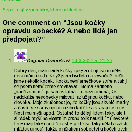
Sépie mají vzpomínky, které neblednou
One comment on “
Jsou kočky
opravdu sobecké? A nebo lidé jen
předpojatí?
”
Dagmar Drahošová
14.3.2021 at 21:26
Dobrý den, mám ráda kočky i psy a obojí jsem měla
(psa mám i teď). Když jsem bydlela na vysočině, měli
jsme několik koček. Kočka není smečkové zvíře a tak ji
se psem nemůžeme srovnávat. Nemá žádného
„nadřízeného“, je samostatná. To neznamená, že
nedokáže nesobecky milovat, ať už jinou kočku, nebo
člověka. Moje zkušenost je, že kočky jsou skvělé matky
a často se samy ujmou cizího kotěte a starají se o ně.
Nosí mu myši apod. Ostatně to dělají lidem taky, ale ti
si řádek myší na vlastním prahu tolik neužijí 🙂 ( některé
feny mají falešnou březost a při té se taky někdy cizích
mláďat ujmou) Takže o nějakém sobectví u koček bych