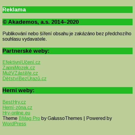
Reklama
© Akademos, a.s. 2014–2020
Publikování nebo šíření obsahu je zakázáno bez předchozího
souhlasu vydavatele.
Partnerské weby:
EfektivníUčení.cz
ZapniMozek.cz
MužVZástěře.cz
DětstvíBezÚrazů.cz
Herní weby:
BestHry.cz
Herní-zóna.cz
Hry-online.eu
Theme
BMag Pro
by GalussoThemes | Powered by
WordPress