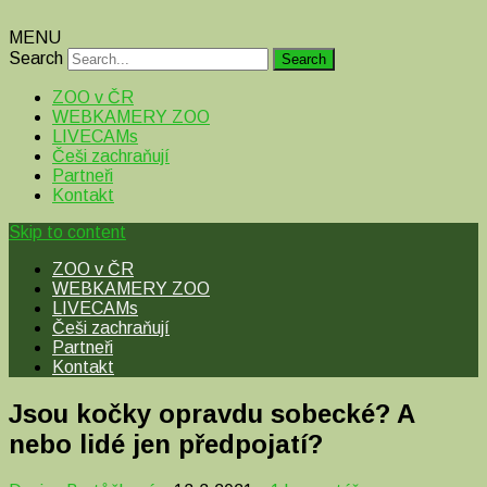
MENU
Search
ZOO v ČR
WEBKAMERY ZOO
LIVECAMs
Češi zachraňují
Partneři
Kontakt
Skip to content
ZOO v ČR
WEBKAMERY ZOO
LIVECAMs
Češi zachraňují
Partneři
Kontakt
Jsou kočky opravdu sobecké? A
nebo lidé jen předpojatí?