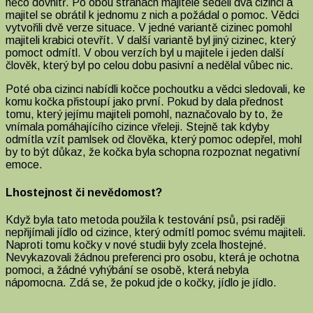
něco dovnitř. Po obou stranách majitele seděli dva cizinci a
majitel se obrátil k jednomu z nich a požádal o pomoc. Vědci
vytvořili dvě verze situace. V jedné variantě cizinec pomohl
majiteli krabici otevřít. V další variantě byl jiný cizinec, který
pomoct odmítl. V obou verzích byl u majitele i jeden další
člověk, který byl po celou dobu pasivní a nedělal vůbec nic.
Poté oba cizinci nabídli kočce pochoutku a vědci sledovali, ke
komu kočka přistoupí jako první. Pokud by dala přednost
tomu, který jejímu majiteli pomohl, naznačovalo by to, že
vnímala pomáhajícího cizince vřeleji. Stejně tak kdyby
odmítla vzít pamlsek od člověka, který pomoc odepřel, mohl
by to být důkaz, že kočka byla schopna rozpoznat negativní
emoce.
Lhostejnost či nevědomost?
Když byla tato metoda použila k testování psů, psi raději
nepřijímali jídlo od cizince, který odmítl pomoc svému majiteli.
Naproti tomu kočky v nové studii byly zcela lhostejné.
Nevykazovali žádnou preferenci pro osobu, která je ochotna
pomoci, a žádné vyhýbání se osobě, která nebyla
nápomocna. Zdá se, že pokud jde o kočky, jídlo je jídlo.