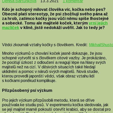
u
Denisa Bartůňková
13.3.2021
1 komentář
textu
Kdo je schopný milovat člověka víc, kočka nebo pes?
s
Obecně platí stereotyp, že psi zbožňují svého pána až
názvem
za hrob, zatímco kočky jsou vůči němu spíše lhostejné
Jsou
a sobecké. Tomu ale majitelé koček, kterým
vrní jejich
kočky
mazlíček
v klíně, jistě nedokáží uvěřit. Jak to tedy je?
opravdu
sobecké?
A
nebo
Vědci zkoumali vztahy kočky s člověkem. Kredit:
MikhailShust
lidé
jen
Mnoho výzkumů o chování koček jasně dokazuje, že jsou
předpojatí?
schopné vytvořit si s člověkem citové vazby. Je prokázáno,
že pociťují úzkost z odloučení a reagují lépe na hlasy svých
majitelů než na cizí. V děsivých situacích také hledají
uklidnění a pomoc v náruči svých majitelů. Nová studie,
kterou provedli japonští vědci, však obraz vztahu lidí
s kočkami poněkud komplikuje.
Přizpůsobený psí výzkum
Pro jejich výzkum přizpůsobili metodu, která se dříve
používala ke studiu psů. V experimentu kočka sledovala, jak
se její majitel marně pokouší otevřít krabici, aby se dostal pro