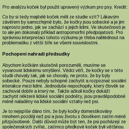
Pro analýzu koček byl použit upravený výzkum pro psy. Kredit:
Co by si tedy majitelé koček měli ze studie vzít? Lákavým
závěrem by samozřejmě bylo, že kočky jsou sobecké a je jim
naprosto jedno, jak se zachází s jejich lidmi. Ve skutečnosti je
to ale jen dokonalý příklad antropomorfní předpojatosti. Pro
správnou interpretaci tohoto výzkumu je třeba nahlédnout na
problematiku z větší šíře se všemi souvislostmi.
Pochopení nahradí předsudky
Abychom kočkám skutečně porozuměli, musíme se
vyvarovat lidskému smýšlení. Vědci věří, že kočky se v této
studii chovaly tak, jak se chovaly, ne proto, že by byly
sobecké. Pouze nebyly schopné zachytit a rozpoznat sociální
interakce mezi lidmi. Jednoduše nepochopily, který člověk se
zachoval dobře a který ne. Takže ačkoli kočky dokáží
zachytit některé lidské sociální podněty, jsou pravděpodobně
méně naladěny na lidské sociální vztahy než psi.
Je to nejspíše dáno tím, že byly kočky domestikovány
mnohem později než psi a jsou životu s člověkem zatím méně
přizpůsobené. Další důvod může být ten, že psi pocházejí ze
společenských zvířat, zatímco předkové koček byli většinou