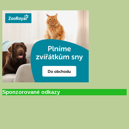
Sponzorované odkazy