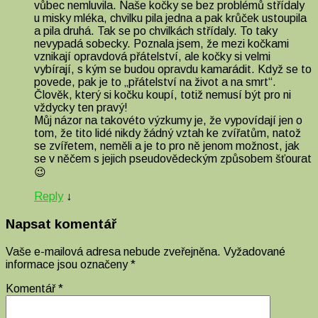
vůbec nemluvila. Naše kočky se bez problémů střídaly
u misky mléka, chvilku pila jedna a pak krůček ustoupila
a pila druhá. Tak se po chvilkách střídaly. To taky
nevypadá sobecky. Poznala jsem, že mezi kočkami
vznikají opravdová přátelství, ale kočky si velmi
vybírají, s kým se budou opravdu kamarádit. Když se to
povede, pak je to „přátelství na život a na smrt“.
Člověk, který si kočku koupí, totiž nemusí být pro ni
vždycky ten pravý!
Můj názor na takovéto výzkumy je, že vypovídají jen o
tom, že tito lidé nikdy žádný vztah ke zvířatům, natož
se zvířetem, neměli a je to pro ně jenom možnost, jak
se v něčem s jejich pseudovědeckým způsobem šťourat
😉
Reply
↓
Napsat komentář
Vaše e-mailová adresa nebude zveřejněna.
Vyžadované
informace jsou označeny
*
Komentář
*