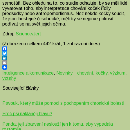
samotáři. Bez ohledu na to, co studie odhaluje, by se měli lidé
vyvarovat toho, aby interpretace chování koček řídily
předsudky nebo antropomorfismus. Než někdo kočky soudit,
že jsou lhostejné či sobecké, měli by se nejprve pokusit
podívat se na svět jejich očima.
Zdroj:
Sciencealert
(Zobrazeno celkem 442-krát, 1 zobrazení dnes)
Facebook
Twitter
LinkedIn
Email
Inteligence a komunikace
,
Novinky
chování
,
kočky
,
výzkum
,
vztahy
Související články
Pavouk, který může pomoci s pochopením chronické bolesti
Proč psi naklánějí hlavu?
Panda: její zbarvení neslouží jen k tomu, aby vypadala
roztomile