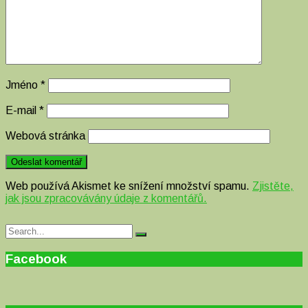
Jméno
*
E-mail
*
Webová stránka
Web používá Akismet ke snížení množství spamu.
Zjistěte,
jak jsou zpracovávány údaje z komentářů.
Search
Search
for:
Facebook