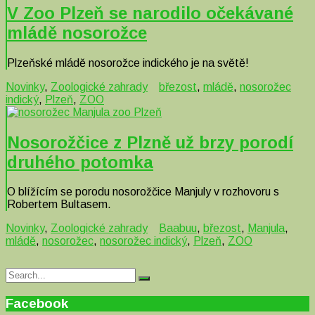
V Zoo Plzeň se narodilo očekávané
mládě nosorožce
Plzeňské mládě nosorožce indického je na světě!
Novinky
,
Zoologické zahrady
březost
,
mládě
,
nosorožec
indický
,
Plzeň
,
ZOO
Nosorožčice z Plzně už brzy porodí
druhého potomka
O blížícím se porodu nosorožčice Manjuly v rozhovoru s
Robertem Bultasem.
Novinky
,
Zoologické zahrady
Baabuu
,
březost
,
Manjula
,
mládě
,
nosorožec
,
nosorožec indický
,
Plzeň
,
ZOO
Search
Search
for:
Facebook