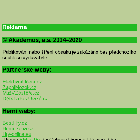
Reklama
© Akademos, a.s. 2014–2020
Publikování nebo šíření obsahu je zakázáno bez předchozího
souhlasu vydavatele.
Partnerské weby:
EfektivníUčení.cz
ZapniMozek.cz
MužVZástěře.cz
DětstvíBezÚrazů.cz
Herní weby:
BestHry.cz
Herní-zóna.cz
Hry-online.eu
Theme
BMag Pro
by GalussoThemes | Powered by