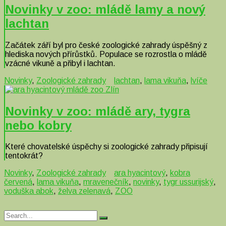
Novinky v zoo: mládě lamy a nový
lachtan
Začátek září byl pro české zoologické zahrady úspěšný z
hlediska nových přírůstků. Populace se rozrostla o mládě
vzácné vikuně a přibyl i lachtan.
Novinky
,
Zoologické zahrady
lachtan
,
lama vikuňa
,
lvíče
Novinky v zoo: mládě ary, tygra
nebo kobry
Které chovatelské úspěchy si zoologické zahrady připisují
tentokrát?
Novinky
,
Zoologické zahrady
ara hyacintový
,
kobra
červená
,
lama vikuňa
,
mravenečník
,
novinky
,
tygr ussurijský
,
voduška abok
,
želva zelenavá
,
ZOO
Search
Search
for: