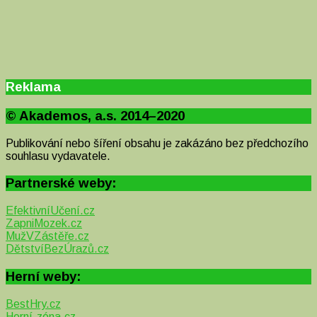
Reklama
© Akademos, a.s. 2014–2020
Publikování nebo šíření obsahu je zakázáno bez předchozího
souhlasu vydavatele.
Partnerské weby:
EfektivníUčení.cz
ZapniMozek.cz
MužVZástěře.cz
DětstvíBezÚrazů.cz
Herní weby:
BestHry.cz
Herní-zóna.cz