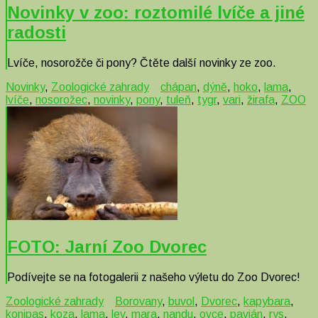
Novinky v zoo: roztomilé lvíče a jiné
radosti
Lvíče, nosorožče či pony? Čtěte další novinky ze zoo.
Novinky
,
Zoologické zahrady
chápan
,
dýně
,
hoko
,
lama
,
lvíče
,
nosorožec
,
novinky
,
pony
,
tuleň
,
tygr
,
vari
,
žirafa
,
ZOO
FOTO: Jarní Zoo Dvorec
Podívejte se na fotogalerii z našeho výletu do Zoo Dvorec!
Zoologické zahrady
Borovany
,
buvol
,
Dvorec
,
kapybara
,
konipas
,
koza
,
lama
,
lev
,
mara
,
nandu
,
ovce
,
pavián
,
rys
,