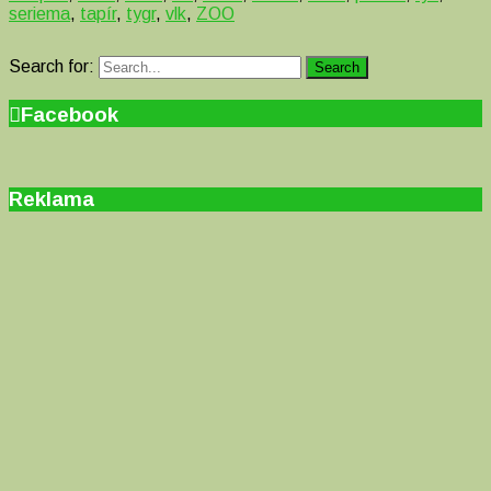
seriema
,
tapír
,
tygr
,
vlk
,
ZOO
Search for:
Search
Facebook
Reklama