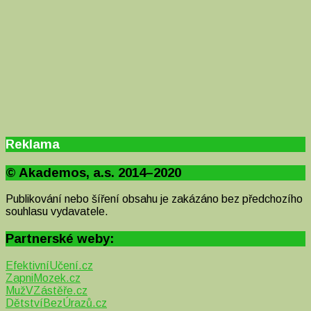
Reklama
© Akademos, a.s. 2014–2020
Publikování nebo šíření obsahu je zakázáno bez předchozího
souhlasu vydavatele.
Partnerské weby:
EfektivníUčení.cz
ZapniMozek.cz
MužVZástěře.cz
DětstvíBezÚrazů.cz