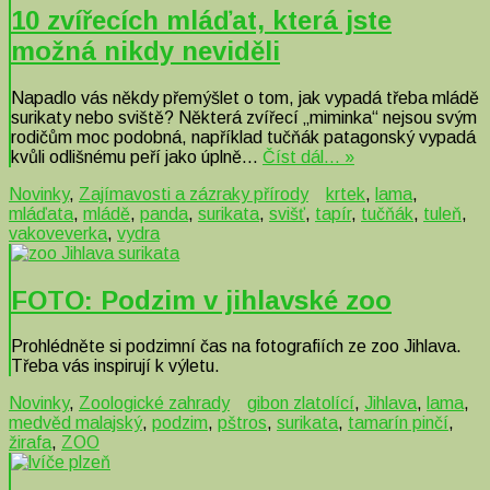
10 zvířecích mláďat, která jste
možná nikdy neviděli
Napadlo vás někdy přemýšlet o tom, jak vypadá třeba mládě
surikaty nebo sviště? Některá zvířecí „miminka“ nejsou svým
rodičům moc podobná, například tučňák patagonský vypadá
kvůli odlišnému peří jako úplně…
Číst dál… »
Novinky
,
Zajímavosti a zázraky přírody
krtek
,
lama
,
mláďata
,
mládě
,
panda
,
surikata
,
svišť
,
tapír
,
tučňák
,
tuleň
,
vakoveverka
,
vydra
FOTO: Podzim v jihlavské zoo
Prohlédněte si podzimní čas na fotografiích ze zoo Jihlava.
Třeba vás inspirují k výletu.
Novinky
,
Zoologické zahrady
gibon zlatolící
,
Jihlava
,
lama
,
medvěd malajský
,
podzim
,
pštros
,
surikata
,
tamarín pinčí
,
žirafa
,
ZOO