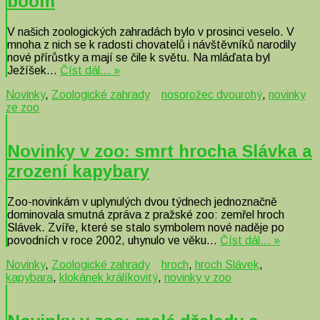
boom
V našich zoologických zahradách bylo v prosinci veselo. V
mnoha z nich se k radosti chovatelů i návštěvníků narodily
nové přírůstky a mají se čile k světu. Na mláďata byl
Ježíšek…
Číst dál… »
Novinky
,
Zoologické zahrady
nosorožec dvourohý
,
novinky
ze zoo
Novinky v zoo: smrt hrocha Slávka a
zrození kapybary
Zoo-novinkám v uplynulých dvou týdnech jednoznačně
dominovala smutná zpráva z pražské zoo: zemřel hroch
Slávek. Zvíře, které se stalo symbolem nové naděje po
povodních v roce 2002, uhynulo ve věku…
Číst dál… »
Novinky
,
Zoologické zahrady
hroch
,
hroch Slávek
,
kapybara
,
klokánek králíkovitý
,
novinky v zoo