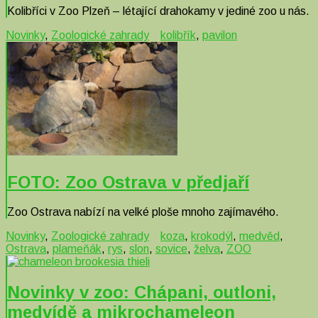
Kolibříci v Zoo Plzeň – létající drahokamy v jediné zoo u nás.
Novinky
,
Zoologické zahrady
kolibřík
,
pavilon
FOTO: Zoo Ostrava v předjaří
Zoo Ostrava nabízí na velké ploše mnoho zajímavého.
Novinky
,
Zoologické zahrady
koza
,
krokodýl
,
medvěd
,
Ostrava
,
plameňák
,
rys
,
slon
,
sovice
,
želva
,
ZOO
Novinky v zoo: Chápani, outloni,
medvídě a mikrochameleon