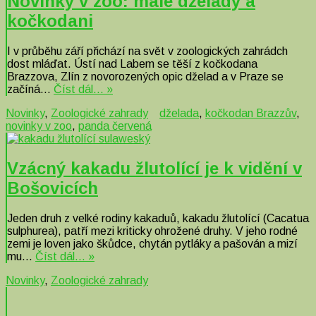
Novinky v zoo: malé dželady a
kočkodani
I v průběhu září přichází na svět v zoologických zahrádch
dost mláďat. Ústí nad Labem se těší z kočkodana
Brazzova, Zlín z novorozených opic dželad a v Praze se
začíná…
Číst dál… »
Novinky
,
Zoologické zahrady
dželada
,
kočkodan Brazzův
,
novinky v zoo
,
panda červená
Vzácný kakadu žlutolící je k vidění v
Bošovicích
Jeden druh z velké rodiny kakaduů, kakadu žlutolící (Cacatua
sulphurea), patří mezi kriticky ohrožené druhy. V jeho rodné
zemi je loven jako škůdce, chytán pytláky a pašován a mizí
mu…
Číst dál… »
Novinky
,
Zoologické zahrady