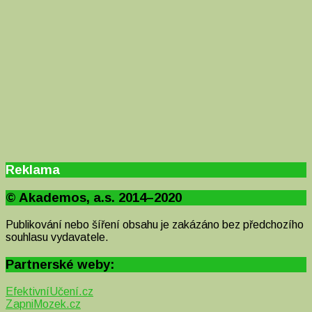
Reklama
© Akademos, a.s. 2014–2020
Publikování nebo šíření obsahu je zakázáno bez předchozího
souhlasu vydavatele.
Partnerské weby:
EfektivníUčení.cz
ZapniMozek.cz