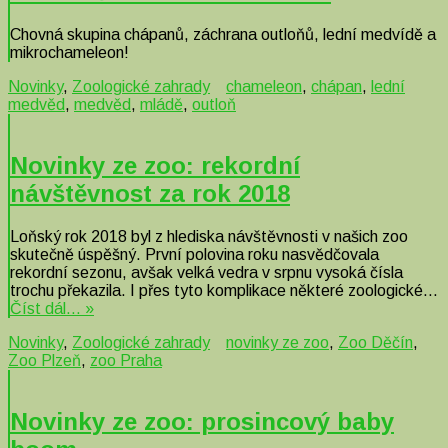
Chovná skupina chápanů, záchrana outloňů, lední medvídě a
mikrochameleon!
Novinky
,
Zoologické zahrady
chameleon
,
chápan
,
lední
medvěd
,
medvěd
,
mládě
,
outloň
Novinky ze zoo: rekordní
návštěvnost za rok 2018
Loňský rok 2018 byl z hlediska návštěvnosti v našich zoo
skutečně úspěšný. První polovina roku nasvědčovala
rekordní sezonu, avšak velká vedra v srpnu vysoká čísla
trochu překazila. I přes tyto komplikace některé zoologické…
Číst dál… »
Novinky
,
Zoologické zahrady
novinky ze zoo
,
Zoo Děčín
,
Zoo Plzeň
,
zoo Praha
Novinky ze zoo: prosincový baby