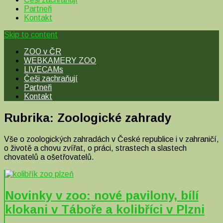
Partneři
Kontakt
Skip to content
ZOO v ČR
WEBKAMERY ZOO
LIVECAMs
Češi zachraňují
Partneři
Kontakt
Rubrika:
Zoologické zahrady
Vše o zoologických zahradách v České republice i v zahraničí,
o životě a chovu zvířat, o práci, strastech a slastech
chovatelů a ošetřovatelů.
Novinky v zoo: nové pavilony, bílí
klokani v Táboře a kolibříci v Plzni