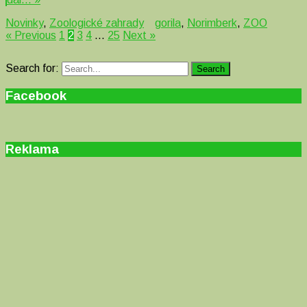
Novinky
,
Zoologické zahrady
gorila
,
Norimberk
,
ZOO
« Previous
1
2
3
4
…
25
Next »
Search for:
Search
Facebook
Reklama