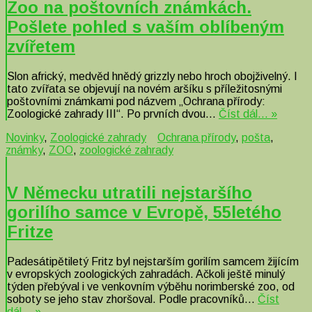
Zoo na poštovních známkách.
Pošlete pohled s vaším oblíbeným
zvířetem
Slon africký, medvěd hnědý grizzly nebo hroch obojživelný. I
tato zvířata se objevují na novém aršíku s příležitosnými
poštovními známkami pod názvem „Ochrana přírody:
Zoologické zahrady III“. Po prvních dvou…
Číst dál… »
Novinky
,
Zoologické zahrady
Ochrana přírody
,
pošta
,
známky
,
ZOO
,
zoologické zahrady
V Německu utratili nejstaršího
gorilího samce v Evropě, 55letého
Fritze
Padesátipětiletý Fritz byl nejstarším gorilím samcem žijícím
v evropských zoologických zahradách. Ačkoli ještě minulý
týden přebýval i ve venkovním výběhu norimberské zoo, od
soboty se jeho stav zhoršoval. Podle pracovníků…
Číst
dál… »