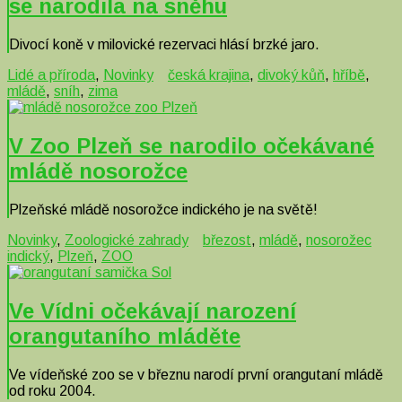
se narodila na sněhu
Divocí koně v milovické rezervaci hlásí brzké jaro.
Lidé a příroda
,
Novinky
česká krajina
,
divoký kůň
,
hříbě
,
mládě
,
sníh
,
zima
V Zoo Plzeň se narodilo očekávané
mládě nosorožce
Plzeňské mládě nosorožce indického je na světě!
Novinky
,
Zoologické zahrady
březost
,
mládě
,
nosorožec
indický
,
Plzeň
,
ZOO
Ve Vídni očekávají narození
orangutaního mláděte
Ve vídeňské zoo se v březnu narodí první orangutaní mládě
od roku 2004.