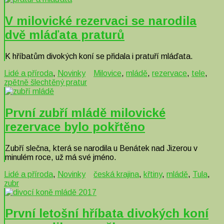
V milovické rezervaci se narodila
dvě mláďata praturů
K hříbatům divokých koní se přidala i pratuří mláďata.
Lidé a příroda
,
Novinky
Milovice
,
mládě
,
rezervace
,
tele
,
zpětně šlechtěný pratur
První zubří mládě milovické
rezervace bylo pokřtěno
Zubří slečna, která se narodila u Benátek nad Jizerou v
minulém roce, už má své jméno.
Lidé a příroda
,
Novinky
česká krajina
,
křtiny
,
mládě
,
Tula
,
zubr
První letošní hříbata divokých koní