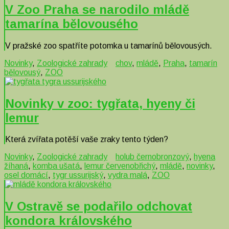
V Zoo Praha se narodilo mládě
tamarína bělovousého
V pražské zoo spatříte potomka u tamarínů bělovousých.
Novinky
,
Zoologické zahrady
chov
,
mládě
,
Praha
,
tamarín
bělovousý
,
ZOO
Novinky v zoo: tygřata, hyeny či
lemur
Která zvířata potěší vaše zraky tento týden?
Novinky
,
Zoologické zahrady
holub černobronzový
,
hyena
žíhaná
,
komba ušatá
,
lemur červenobřichý
,
mládě
,
novinky
,
osel domácí
,
tygr ussurijský
,
vydra malá
,
ZOO
V Ostravě se podařilo odchovat
kondora královského