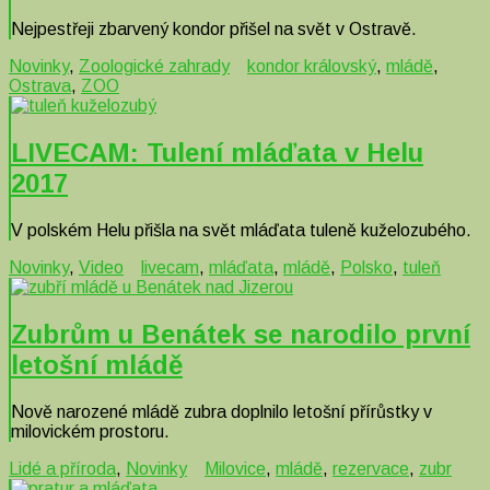
Nejpestřeji zbarvený kondor přišel na svět v Ostravě.
Novinky
,
Zoologické zahrady
kondor královský
,
mládě
,
Ostrava
,
ZOO
LIVECAM: Tulení mláďata v Helu
2017
V polském Helu přišla na svět mláďata tuleně kuželozubého.
Novinky
,
Video
livecam
,
mláďata
,
mládě
,
Polsko
,
tuleň
Zubrům u Benátek se narodilo první
letošní mládě
Nově narozené mládě zubra doplnilo letošní přírůstky v
milovickém prostoru.
Lidé a příroda
,
Novinky
Milovice
,
mládě
,
rezervace
,
zubr