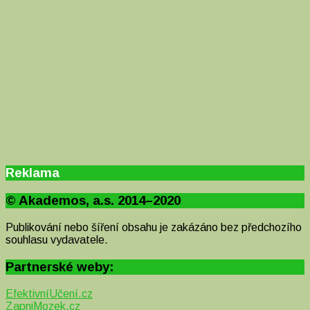
Reklama
© Akademos, a.s. 2014–2020
Publikování nebo šíření obsahu je zakázáno bez předchozího
souhlasu vydavatele.
Partnerské weby:
EfektivníUčení.cz
ZapniMozek.cz