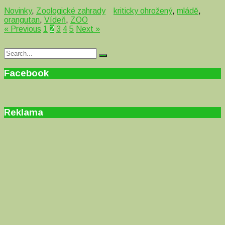
Novinky
,
Zoologické zahrady
kriticky ohrožený
,
mládě
,
orangutan
,
Vídeň
,
ZOO
« Previous
1
2
3
4
5
Next »
Search
Search
for:
Facebook
Reklama